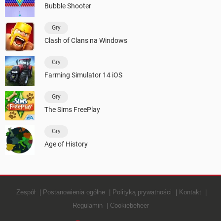
Bubble Shooter
Gry
Clash of Clans na Windows
Gry
Farming Simulator 14 iOS
Gry
The Sims FreePlay
Gry
Age of History
Zespół
Postanowienia ogólne
Polityką prywatności
Kontakt
Regulamin
Cookiebeheer