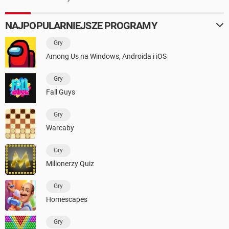
NAJPOPULARNIEJSZE PROGRAMY
Gry
Among Us na Windows, Androida i iOS
Gry
Fall Guys
Gry
Warcaby
Gry
Milionerzy Quiz
Gry
Homescapes
Gry