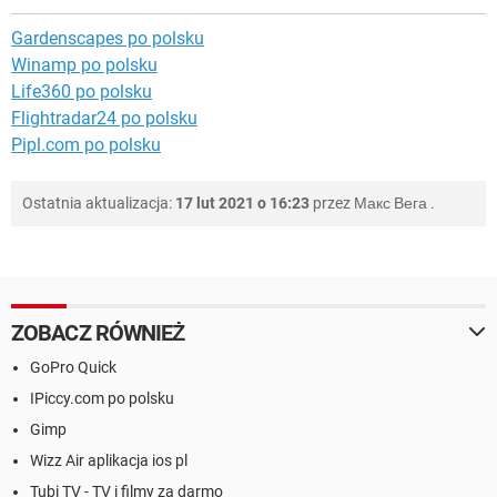
Gardenscapes po polsku
Winamp po polsku
Life360 po polsku
Flightradar24 po polsku
Pipl.com po polsku
Ostatnia aktualizacja:
17 lut 2021 o 16:23
przez
Макс Вега
.
ZOBACZ RÓWNIEŻ
GoPro Quick
IPiccy.com po polsku
Gimp
Wizz Air aplikacja ios pl
Tubi TV - TV i filmy za darmo