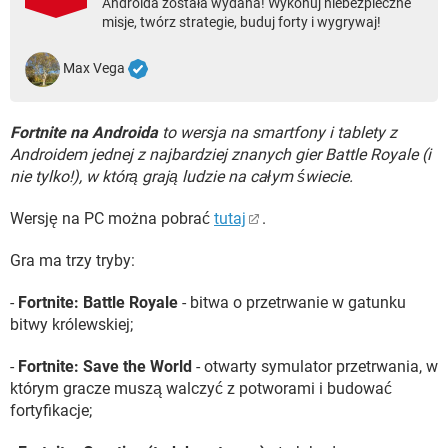
Androida została wydana! Wykonuj niebezpieczne
WINDOWS 10
misje, twórz strategie, buduj forty i wygrywaj!
Max Vega
Fortnite na Androida
to wersja na smartfony i tablety z
Androidem jednej z najbardziej znanych gier Battle Royale (i
nie tylko!), w którą grają ludzie na całym świecie.
Wersję na PC można pobrać
tutaj
.
Gra ma trzy tryby:
-
Fortnite: Battle Royale
- bitwa o przetrwanie w gatunku
bitwy królewskiej;
-
Fortnite: Save the World
- otwarty symulator przetrwania, w
którym gracze muszą walczyć z potworami i budować
fortyfikacje;