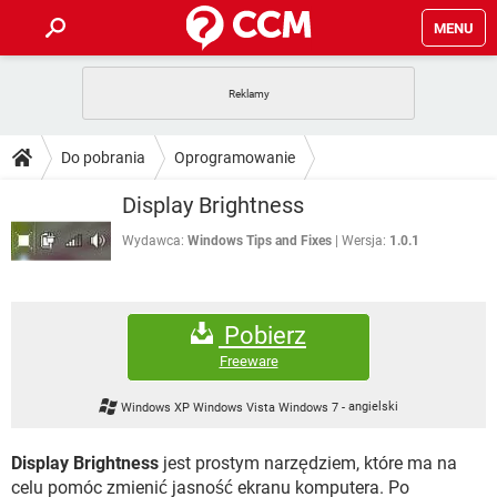
MENU
STRONA GŁÓWNA
YOUTUBE
TIKTOK
PORADY
Do pobrania
Oprogramowanie
GRY
WHATSAPP
PlayStation
TIKTOK
DO POBRANIA
Display Brightness
SPOTIFY
NETFLIX
GRY
WHATSAPP
INSTAGRAM
ANDROID
FACEBOOK
TIKTOK
Wydawca:
Windows Tips and Fixes
Wersja:
1.0.1
FORUM
SPOTIFY
NETFLIX
WINDOWS 10
GRY
WHATSAPP
INSTAGRAM
COVID-19
FACEBOOK
TIKTOK
ARTYKUŁY
IOS
NETFLIX
Pobierz
WINDOWS 10
GRY
WHATSAPP
INSTAGRAM
COVID-19
FACEBOOK
TIKTOK
Freeware
SPOTIFY
NETFLIX
WINDOWS 10
GRY
WHATSAPP
Windows XP Windows Vista Windows 7
-
angielski
INSTAGRAM
FACEBOOK
SPOTIFY
NETFLIX
WINDOWS 10
Display Brightness
jest prostym narzędziem, które ma na
INSTAGRAM
FACEBOOK
celu pomóc zmienić jasność ekranu komputera. Po