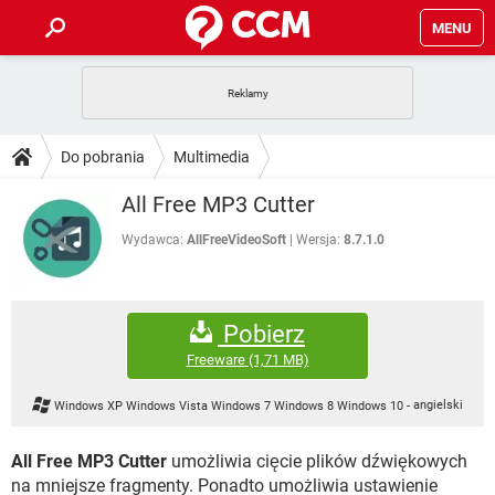
MENU
STRONA GŁÓWNA
YOUTUBE
TIKTOK
PORADY
Do pobrania
Multimedia
GRY
WHATSAPP
PlayStation
TIKTOK
DO POBRANIA
All Free MP3 Cutter
SPOTIFY
NETFLIX
GRY
WHATSAPP
INSTAGRAM
ANDROID
FACEBOOK
TIKTOK
Wydawca:
AllFreeVideoSoft
Wersja:
8.7.1.0
FORUM
SPOTIFY
NETFLIX
WINDOWS 10
GRY
WHATSAPP
INSTAGRAM
COVID-19
FACEBOOK
TIKTOK
ARTYKUŁY
IOS
NETFLIX
Pobierz
WINDOWS 10
GRY
WHATSAPP
INSTAGRAM
COVID-19
FACEBOOK
TIKTOK
Freeware
(1,71 MB)
SPOTIFY
NETFLIX
WINDOWS 10
GRY
WHATSAPP
Windows XP Windows Vista Windows 7 Windows 8 Windows 10
-
angielski
INSTAGRAM
FACEBOOK
SPOTIFY
NETFLIX
WINDOWS 10
All Free MP3 Cutter
umożliwia cięcie plików dźwiękowych
INSTAGRAM
FACEBOOK
na mniejsze fragmenty. Ponadto umożliwia ustawienie