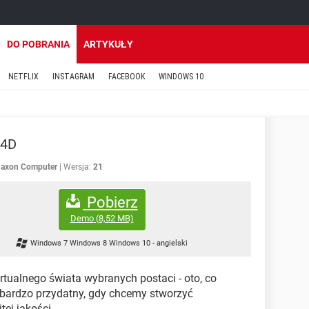
DO POBRANIA
ARTYKUŁY
NETFLIX
INSTAGRAM
FACEBOOK
WINDOWS 10
a4D
axon Computer
Wersja:
21
Pobierz
Demo
(8,52 MB)
Windows 7 Windows 8 Windows 10
-
angielski
rtualnego świata wybranych postaci - oto, co
n bardzo przydatny, gdy chcemy stworzyć
ej jakości.