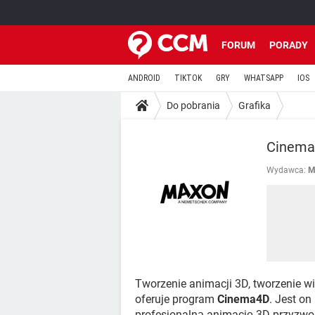
FORUM
PORADY
ANDROID
TIKTOK
GRY
WHATSAPP
IOS
Do pobrania
Grafika
Cinem
Wydawca:
M
Tworzenie animacji 3D, tworzenie wi
oferuje program
Cinema4D
. Jest o
profesjonalną animację 3D przyzwoit