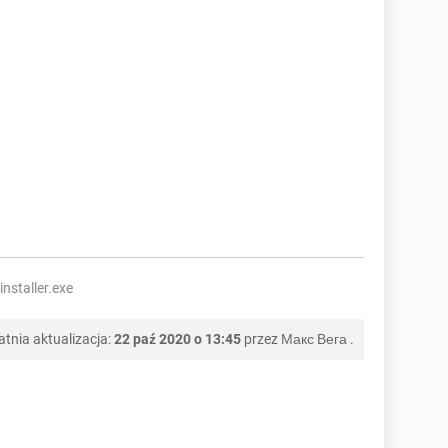
staller.exe
atnia aktualizacja:
22 paź 2020 o 13:45
przez
Макс Вега
.