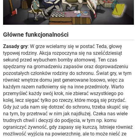
Główne funkcjonalności
Zasady gry
: W grze wcielamy się w postać Teda, głowę
typowej rodziny. Akcja rozpoczyna się na sześćdziesiąt
sekund przed wybuchem bomby atomowej. Ten czas
spędzamy na gromadzeniu zapasów oraz doprowadzeniu
pozostałych członków rodziny do schronu. Świat gry, w tym
również wnętrze domu jest generowane losowo, więc za
każdym razem natkniemy się na inne przedmioty. Warto
przemyśleć każdy swój krok, nie zbierać wszystkiego po
kolej, lecz sięgać tylko po rzeczy, które mogą się przydać.
Gdy już uda nam się dotrzeć do schronu, trzeba skupić się
na tym, by przetrwać w nim jak najdłużej. Czeka nas wiele
trudnych chwil i decyzji do podjęcia, w tym np. komu
ograniczyć żywność, gdy zapasy się kurczą. Istnieje również
możliwość wyjścia na powierzchnię, ale to może nieść ze