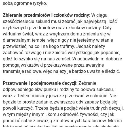
sobą ogromne ryzyko.
Zbieranie przedmiotów i członków rodziny
: W ciągu
sześćdziesięciu sekund musi zebrać jak największą ilość
użytecznych przedmiotów oraz członków rodziny. Cały
wirtualny świat, wraz z wnętrzem domu zmienia się w
diametralnym tempie, więc nigdy nie jesteśmy w stanie
przewidzieć, na co i na kogo trafimy. Jednak należy
zachować rozwagę i nie zbierać wszystkiego jak popadnie,
gdyż to szybko się na nas zemści. W odpowiednim doborze
pomogą wskazówki przekazywane przez awaryjne
transmisje radiowe, więc należy je bardzo uważnie śledzić.
Przetrwanie i podejmowanie decyzji
: Zebranie
odpowiedniego ekwipunku i rodziny to połowa sukcesu,
wraz z Tedem musimy jeszcze przetrwać w schronie. Nie
będzie to proste zadanie, zwłaszcza gdy zapasy będą się
powoli kurczyć. Trzeba będzie podjąć wiele trudnych decyzji,
w tym między innymi, komu odmówić żywności, czy jak
poradzić sobie z inwazją zmutowanych karaluchów. Można
także podjąć ryzyko i wyjść na powierzchnię, ale nigdy nie