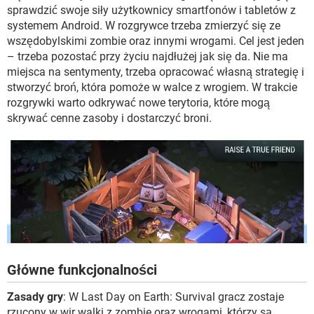
WINDOWS 10
sprawdzić swoje siły użytkownicy smartfonów i tabletów z
systemem Android. W rozgrywce trzeba zmierzyć się ze
wszędobylskimi zombie oraz innymi wrogami. Cel jest jeden
– trzeba pozostać przy życiu najdłużej jak się da. Nie ma
miejsca na sentymenty, trzeba opracować własną strategię i
stworzyć broń, która pomoże w walce z wrogiem. W trakcie
rozgrywki warto odkrywać nowe terytoria, które mogą
skrywać cenne zasoby i dostarczyć broni.
Główne funkcjonalności
Zasady gry
: W Last Day on Earth: Survival gracz zostaje
rzucony w wir walki z zombie oraz wrogami, którzy są