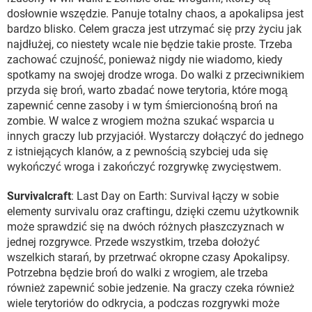
dosłownie wszędzie. Panuje totalny chaos, a apokalipsa jest
bardzo blisko. Celem gracza jest utrzymać się przy życiu jak
najdłużej, co niestety wcale nie będzie takie proste. Trzeba
zachować czujność, ponieważ nigdy nie wiadomo, kiedy
spotkamy na swojej drodze wroga. Do walki z przeciwnikiem
przyda się broń, warto zbadać nowe terytoria, które mogą
zapewnić cenne zasoby i w tym śmiercionośną broń na
zombie. W walce z wrogiem można szukać wsparcia u
innych graczy lub przyjaciół. Wystarczy dołączyć do jednego
z istniejących klanów, a z pewnością szybciej uda się
wykończyć wroga i zakończyć rozgrywkę zwycięstwem.
Survivalcraft
: Last Day on Earth: Survival łączy w sobie
elementy survivalu oraz craftingu, dzięki czemu użytkownik
może sprawdzić się na dwóch różnych płaszczyznach w
jednej rozgrywce. Przede wszystkim, trzeba dołożyć
wszelkich starań, by przetrwać okropne czasy Apokalipsy.
Potrzebna będzie broń do walki z wrogiem, ale trzeba
również zapewnić sobie jedzenie. Na graczy czeka również
wiele terytoriów do odkrycia, a podczas rozgrywki może