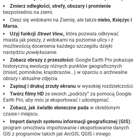
Zmierz odległości, strefy, obszary i promienie
bezpośrednio na ziemi.
Ciesz się widokami na Ziemię, ale także
niebo, Księżyc i
Marsa.
Użyj funkcji
Street View
,
, która pozwala odkrywać
miasta jak pieszy, z widokami na poziomie ulicy i z
możliwością docenienia każdego szczegółu dzięki
narzędziu
powiększanie
.
Zobacz obrazy z przeszłości:
Google Earth Pro pokazuje
historyczną ewolucję różnych punktów geograficznych
(miast, pomników, krajobrazów...) w oparciu o archiwalne
obrazy i aktualne zdjęcia.
Zapisuj i drukuj zrzuty ekranu
w wysokiej rozdzielczości.
Twórz filmy HD
ze swoich „podróży” za pomocą Google
Earth Pro, aby móc je eksportować i udostępniać.
Zobacz, jak światło słoneczne pada
w określonym
czasie i miejscu.
Import danych systemu informacji geograficznej (GIS)
:
program umożliwia importowanie i eksportowanie danych
GIS z programów takich jak ArcGIS, QGIS i innego