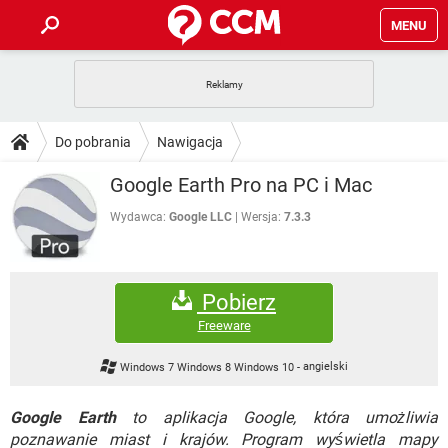
MENU
STRONA GŁÓWNA
YOUTUBE
TIKTOK
PORADY
Do pobrania
Nawigacja
GRY
WHATSAPP
PlayStation
TIKTOK
DO POBRANIA
Google Earth Pro na PC i Mac
SPOTIFY
NETFLIX
GRY
WHATSAPP
INSTAGRAM
ANDROID
FACEBOOK
TIKTOK
Wydawca:
Google LLC
Wersja:
7.3.3
FORUM
SPOTIFY
NETFLIX
WINDOWS 10
GRY
WHATSAPP
INSTAGRAM
COVID-19
FACEBOOK
TIKTOK
ARTYKUŁY
IOS
NETFLIX
Pobierz
WINDOWS 10
GRY
WHATSAPP
INSTAGRAM
COVID-19
FACEBOOK
TIKTOK
Freeware
SPOTIFY
NETFLIX
WINDOWS 10
GRY
WHATSAPP
Windows 7 Windows 8 Windows 10
-
angielski
INSTAGRAM
FACEBOOK
SPOTIFY
NETFLIX
WINDOWS 10
Google Earth
to aplikacja Google, która umożliwia
INSTAGRAM
FACEBOOK
poznawanie miast i krajów. Program wyświetla mapy