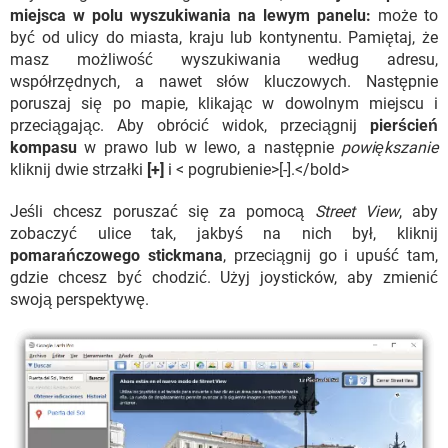
miejsca w polu wyszukiwania na lewym panelu:
może to
być od ulicy do miasta, kraju lub kontynentu. Pamiętaj, że
masz możliwość wyszukiwania według adresu,
współrzędnych, a nawet słów kluczowych. Następnie
poruszaj się po mapie, klikając w dowolnym miejscu i
przeciągając. Aby obrócić widok, przeciągnij
pierścień
kompasu
w prawo lub w lewo, a następnie
powiększanie
kliknij dwie strzałki
[+]
i < pogrubienie>[-].</bold>
Jeśli chcesz poruszać się za pomocą
Street View
, aby
zobaczyć ulice tak, jakbyś na nich był, kliknij
pomarańczowego stickmana
, przeciągnij go i upuść tam,
gdzie chcesz być chodzić. Użyj joysticków, aby zmienić
swoją perspektywę.