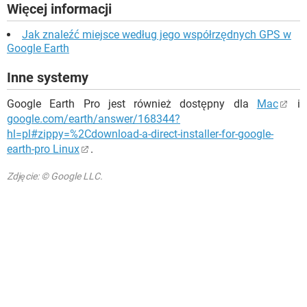
Więcej informacji
Jak znaleźć miejsce według jego współrzędnych GPS w
Google Earth
Inne systemy
Google Earth Pro jest również dostępny dla
Mac
i
google.com/earth/answer/168344?
hl=pl#zippy=%2Cdownload-a-direct-installer-for-google-
earth-pro Linux
.
Zdjęcie: © Google LLC.