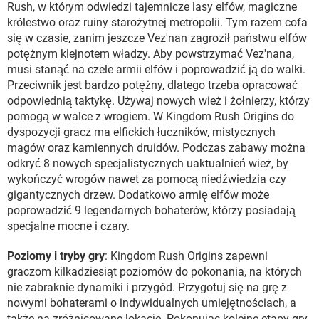
Rush, w którym odwiedzi tajemnicze lasy elfów, magiczne
królestwo oraz ruiny starożytnej metropolii. Tym razem cofa
się w czasie, zanim jeszcze Vez'nan zagroził państwu elfów
potężnym klejnotem władzy. Aby powstrzymać Vez'nana,
musi stanąć na czele armii elfów i poprowadzić ją do walki.
Przeciwnik jest bardzo potężny, dlatego trzeba opracować
odpowiednią taktykę. Używaj nowych wież i żołnierzy, którzy
pomogą w walce z wrogiem. W Kingdom Rush Origins do
dyspozycji gracz ma elfickich łuczników, mistycznych
magów oraz kamiennych druidów. Podczas zabawy można
odkryć 8 nowych specjalistycznych uaktualnień wież, by
wykończyć wrogów nawet za pomocą niedźwiedzia czy
gigantycznych drzew. Dodatkowo armię elfów może
poprowadzić 9 legendarnych bohaterów, którzy posiadają
specjalne mocne i czary.
Poziomy i tryby gry
: Kingdom Rush Origins zapewni
graczom kilkadziesiąt poziomów do pokonania, na których
nie zabraknie dynamiki i przygód. Przygotuj się na grę z
nowymi bohaterami o indywidualnych umiejętnościach, a
także na zróżnicowane lokacje. Pokonując kolejne etapy gry