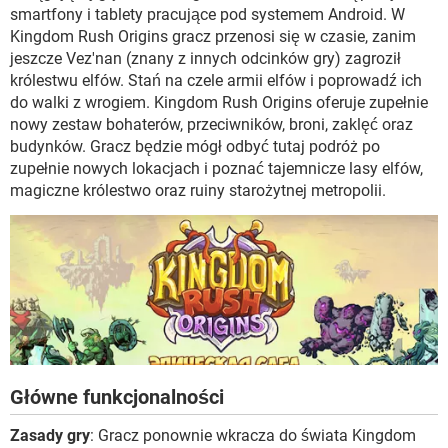
WINDOWS 10
smartfony i tablety pracujące pod systemem Android. W
Kingdom Rush Origins gracz przenosi się w czasie, zanim
jeszcze Vez'nan (znany z innych odcinków gry) zagroził
królestwu elfów. Stań na czele armii elfów i poprowadź ich
do walki z wrogiem. Kingdom Rush Origins oferuje zupełnie
nowy zestaw bohaterów, przeciwników, broni, zaklęć oraz
budynków. Gracz będzie mógł odbyć tutaj podróż po
zupełnie nowych lokacjach i poznać tajemnicze lasy elfów,
magiczne królestwo oraz ruiny starożytnej metropolii.
Główne funkcjonalności
Zasady gry
: Gracz ponownie wkracza do świata Kingdom