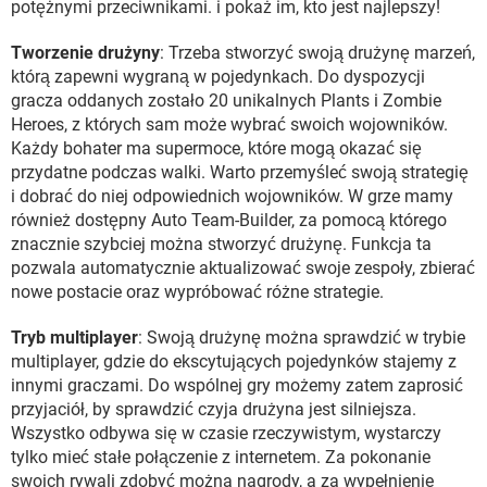
potężnymi przeciwnikami. i pokaż im, kto jest najlepszy!
Tworzenie drużyny
: Trzeba stworzyć swoją drużynę marzeń,
którą zapewni wygraną w pojedynkach. Do dyspozycji
gracza oddanych zostało 20 unikalnych Plants i Zombie
Heroes, z których sam może wybrać swoich wojowników.
Każdy bohater ma supermoce, które mogą okazać się
przydatne podczas walki. Warto przemyśleć swoją strategię
i dobrać do niej odpowiednich wojowników. W grze mamy
również dostępny Auto Team-Builder, za pomocą którego
znacznie szybciej można stworzyć drużynę. Funkcja ta
pozwala automatycznie aktualizować swoje zespoły, zbierać
nowe postacie oraz wypróbować różne strategie.
Tryb multiplayer
: Swoją drużynę można sprawdzić w trybie
multiplayer, gdzie do ekscytujących pojedynków stajemy z
innymi graczami. Do wspólnej gry możemy zatem zaprosić
przyjaciół, by sprawdzić czyja drużyna jest silniejsza.
Wszystko odbywa się w czasie rzeczywistym, wystarczy
tylko mieć stałe połączenie z internetem. Za pokonanie
swoich rywali zdobyć można nagrody, a za wypełnienie