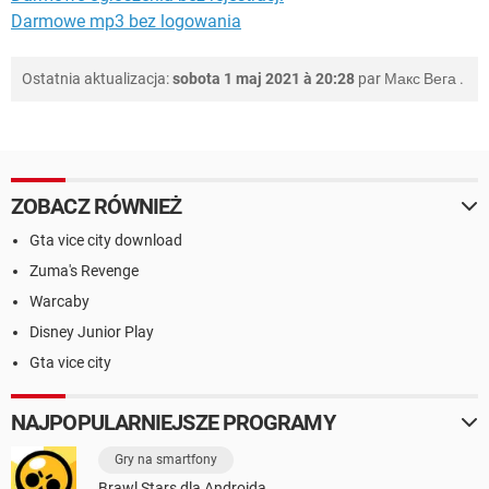
Darmowe mp3 bez logowania
Ostatnia aktualizacja:
sobota 1 maj 2021 à 20:28
par
Макс Вега
.
ZOBACZ RÓWNIEŻ
Gta vice city download
Zuma's Revenge
Warcaby
Disney Junior Play
Gta vice city
NAJPOPULARNIEJSZE PROGRAMY
Gry na smartfony
Brawl Stars dla Androida