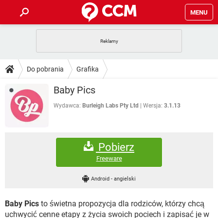
MENU
STRONA GŁÓWNA
YOUTUBE
TIKTOK
PORADY
Do pobrania
Grafika
GRY
WHATSAPP
PlayStation
TIKTOK
DO POBRANIA
Baby Pics
SPOTIFY
NETFLIX
GRY
WHATSAPP
INSTAGRAM
ANDROID
FACEBOOK
TIKTOK
Wydawca:
Burleigh Labs Pty Ltd
Wersja:
3.1.13
FORUM
SPOTIFY
NETFLIX
WINDOWS 10
GRY
WHATSAPP
INSTAGRAM
COVID-19
FACEBOOK
TIKTOK
ARTYKUŁY
IOS
NETFLIX
Pobierz
WINDOWS 10
GRY
WHATSAPP
INSTAGRAM
COVID-19
FACEBOOK
TIKTOK
Freeware
SPOTIFY
NETFLIX
WINDOWS 10
GRY
WHATSAPP
Android
-
angielski
INSTAGRAM
FACEBOOK
SPOTIFY
NETFLIX
WINDOWS 10
Baby Pics
to świetna propozycja dla rodziców, którzy chcą
INSTAGRAM
FACEBOOK
uchwycić cenne etapy z życia swoich pociech i zapisać je w