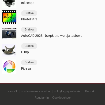
Inkscape
Grafika
PhotoFiltre
Grafika
AutoCAD 2023 - bezpłatna wersja testowa
Grafika
Gimp
Grafika
Picasa
Zespół
Postanowienia ogólne
Polityką prywatności
Kontakt
Regulamin
Cookiebeheer