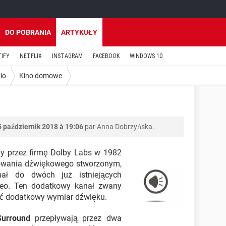
DO POBRANIA
ARTYKUŁY
TIFY
NETFLIX
INSTAGRAM
FACEBOOK
WINDOWS 10
io
Kino domowe
5 październik 2018 à 19:06
par Anna Dobrzyńska.
ny przez firmę Dolby Labs w 1982
dowania dźwiękowego stworzonym,
ł do dwóch już istniejących
reo. Ten dodatkowy kanał zwany
kać dodatkowy wymiar dźwięku.
Surround
przepływają przez dwa