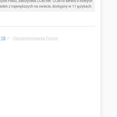
ois Pillou, założyciela CCM.net. CCM to serwis o nowych
 jeden z największych na świecie, dostępny w 11 językach.
 10
✓
-
Oprogramowanie Forum