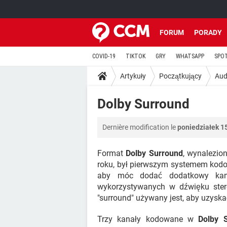
FORUM
PORADY
COVID-19
TIKTOK
GRY
WHATSAPP
SPO
Artykuły
Początkujący
Aud
Dolby Surround
Dernière modification le
poniedziałek 1
Format
Dolby Surround
, wynalezio
roku, był pierwszym systemem ko
aby móc dodać dodatkowy kana
wykorzystywanych w dźwięku ste
"surround" używany jest, aby uzys
Trzy kanały kodowane w
Dolby 