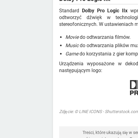
Standard
Dolby Pro Logic IIx
wpro
odtworzyć dźwięk w technologi
stereofonicznych. W ustawieniach 
Movie
do odtwarzania filmów.
Music
do odtwarzania plików mu
Game
do korzystania z gier kom
Urządzenia wyposażone w dekode
następującym logo:
Zdjęcie: © LINE ICONS - Shutterstock.co
Treści, które ukazują się w 