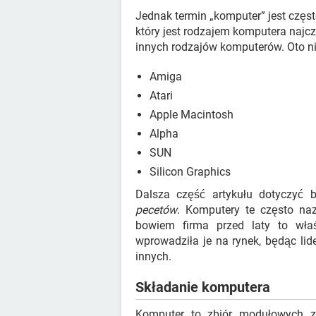
Jednak termin „komputer” jest częs
który jest rodzajem komputera najcz
innych rodzajów komputerów. Oto nie
Amiga
Atari
Apple Macintosh
Alpha
SUN
Silicon Graphics
Dalsza część artykułu dotyczyć b
pecetów
. Komputery te często n
bowiem firma przed laty to wła
wprowadziła je na rynek, będąc li
innych.
Składanie komputera
Komputer to zbiór modułowych ze