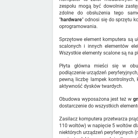
zespołu mogą być dowolnie zastęp
zdolne do obsłużenia tego sam
"
hardware
" odnosi się do sprzętu 
oprogramowania.
Sprzętowe element komputera są uł
scalonych i innych elementów elek
Wszystkie elementy scalone są na p
Płyta główna mieści się w obu
podłączenie urządzeń peryferyjnych
pewną liczbę lampek kontrolnych, 
aktywność dysków twardych.
Obudowa wyposażona jest też w
gn
dostarczenie do wszystkich element
Zasilacz komputera przetwarza prąd 
110 woltów) w napięcie 5 woltów d
niektórych urządzeń peryferyjnych (n