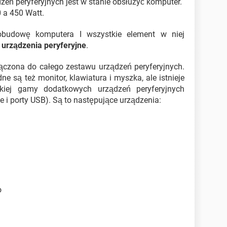
ądzeń peryferyjnych jest w stanie obsłużyć komputer.
 a 450 Watt.
obudowę komputera I wszystkie element w niej
.
urządzenia peryferyjne
.
ączona do całego zestawu urządzeń peryferyjnych.
e są też monitor, klawiatura i myszka, ale istnieje
okiej gamy dodatkowych urządzeń peryferyjnych
e i porty USB). Są to następujące urządzenia:
o