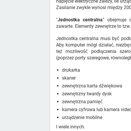
napięcie elektryczne zależy, ile urz
Zasilanie zwykle wynosi między 200
"
Jednostka centralna
" obejmuje 
zawarte. Elementy zewnętrze to tzw
Jednostka centralna musi być podł
Aby komputer mógł działać, niezbędn
też możliwość podłączenia szer
(poprzez porty szeregowe, równoległ
drukarka
skaner
zewnętrzna karta dźwiękowa
zewnętrzny twardy dysk
zewnętrzna pamięć
kamera cyfrowa lub kamera vide
urządzenie mobilne
I wiele innych.