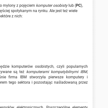
to mylony z pojęciem
komputer osobisty
lub (
PC
),
ęściej spotykanym na rynku. Ale jest też wiele
które z nich:
ędzie komputerów osobistych, czyli popularnych
azywane są też
komputerami kompatybilnymi IBM
,
śnie firma IBM stworzyła pierwsze komputery i
derem tego sektora i pozostając naśladowaną przez
społów elektronicznych. Poszczególne elementy