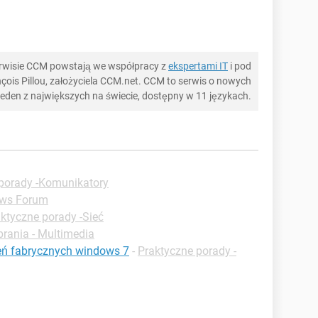
serwisie CCM powstają we współpracy z
ekspertami IT
i pod
ois Pillou, założyciela CCM.net. CCM to serwis o nowych
 jeden z największych na świecie, dostępny w 11 językach.
porady -Komunikatory
ws Forum
ktyczne porady -Sieć
rania - Multimedia
eń fabrycznych windows 7
-
Praktyczne porady -