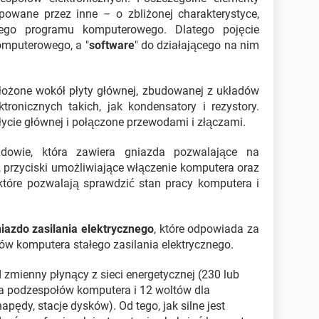
owane przez inne – o zbliżonej charakterystyce,
ego programu komputerowego. Dlatego pojęcie
komputerowego, a "
software
" do działającego na nim
ożone wokół płyty głównej, zbudowanej z układów
tronicznych takich, jak kondensatory i rezystory.
łycie głównej i połączone przewodami i złączami.
dowie, która zawiera gniazda pozwalające na
, przyciski umożliwiające włączenie komputera oraz
które pozwalają sprawdzić stan pracy komputera i
iazdo zasilania elektrycznego
, które odpowiada za
ów komputera stałego zasilania elektrycznego.
zmienny płynący z sieci energetycznej (230 lub
la podzespołów komputera i 12 woltów dla
apędy, stacje dysków). Od tego, jak silne jest