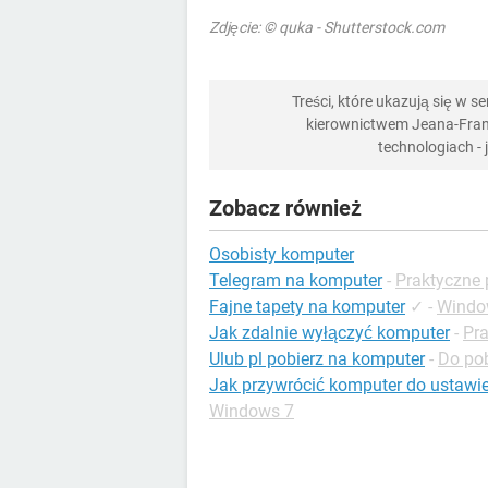
Zdjęcie: © quka - Shutterstock.com
Treści, które ukazują się w 
kierownictwem Jeana-Franç
technologiach -
Zobacz również
Osobisty komputer
Telegram na komputer
-
Praktyczne 
Fajne tapety na komputer
✓
-
Windo
Jak zdalnie wyłączyć komputer
-
Pra
Ulub pl pobierz na komputer
-
Do pob
Jak przywrócić komputer do ustawi
Windows 7