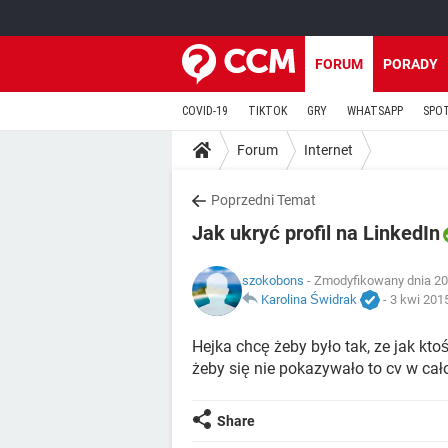
FORUM
PORADY
COVID-19
TIKTOK
GRY
WHATSAPP
SPO
Forum
Internet
Poprzedni Temat
Jak ukryć profil na LinkedIn
szokobons
- Zmodyfikowany dnia 20
Karolina Świdrak
-
3 kwi 201
Hejka chcę żeby było tak, ze jak kto
żeby się nie pokazywało to cv w cało
Share