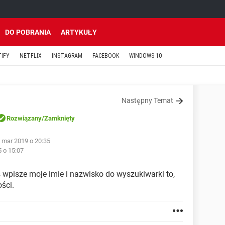
DO POBRANIA
ARTYKUŁY
TIFY
NETFLIX
INSTAGRAM
FACEBOOK
WINDOWS 10
Następny Temat
Rozwiązany
/Zamknięty
 mar 2019 o 20:35
5 o 15:07
ś wpisze moje imie i nazwisko do wyszukiwarki to,
ści.