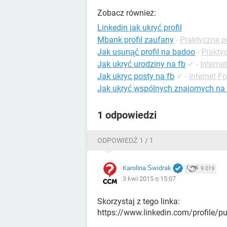
Zobacz również:
Linkedin jak ukryć profil
Mbank profil zaufany
-
Praktyczne po
Jak usunąć profil na badoo
-
Praktyc
Jak ukryć urodziny na fb
✓
-
Interne
Jak ukryc posty na fb
✓
-
Internet F
Jak ukryć wspólnych znajomych na 
1 odpowiedzi
ODPOWIEDŹ 1 / 1
Karolina Świdrak
9 019
3 kwi 2015 o 15:07
Skorzystaj z tego linka:
https://www.linkedin.com/profile/pub