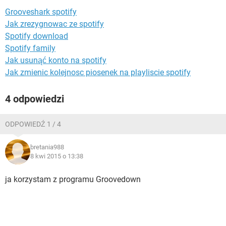
WINDOWS 10
Grooveshark spotify
Jak zrezygnowac ze spotify
Spotify download
Spotify family
Jak usunąć konto na spotify
Jak zmienic kolejnosc piosenek na playliscie spotify
4 odpowiedzi
ODPOWIEDŹ 1 / 4
bretania988
8 kwi 2015 o 13:38
ja korzystam z programu Groovedown