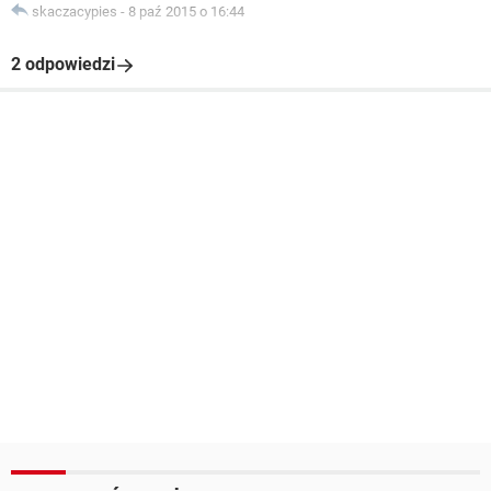
skaczacypies
-
8 paź 2015 o 16:44
2 odpowiedzi