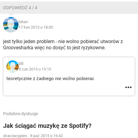
ODPOWIEDŹ 4 / 4
lohan
17 kwi 2015 o 18:00
jest tylko jeden problem - nie wolno pobierać utworów z
Groovesharka więc no dosyć to jest ryzykowne.
lilll
9 cze 2015 o 15:10
teoretycznie z żadnego nie wolno pobierac
Podobne dyskusje
Jak ściągać muzykę ze Spotify?
skaczacypies
-
8 paź 2015 o 16:42