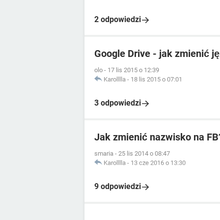
2 odpowiedzi
Google Drive - jak zmienić j
olo
-
17 lis 2015 o 12:39
Karolllla
-
18 lis 2015 o 07:01
3 odpowiedzi
Jak zmienić nazwisko na FB
smaria
-
25 lis 2014 o 08:47
Karolllla
-
13 cze 2016 o 13:30
9 odpowiedzi