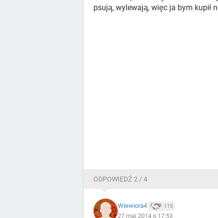
psują, wylewają, więc ja bym kupił 
ODPOWIEDŹ 2 / 4
Wiewiora4
115
27 maj 2014 o 17:53