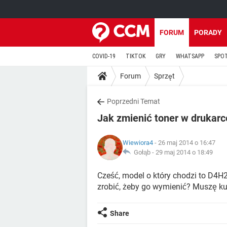
FORUM
PORADY
COVID-19
TIKTOK
GRY
WHATSAPP
SPO
Forum
Sprzęt
Poprzedni Temat
Jak zmienić toner w drukar
Wiewiora4
- 26 maj 2014 o 16:47
Gołąb -
29 maj 2014 o 18:49
Cześć, model o który chodzi to D4H2
zrobić, żeby go wymienić? Muszę k
Share