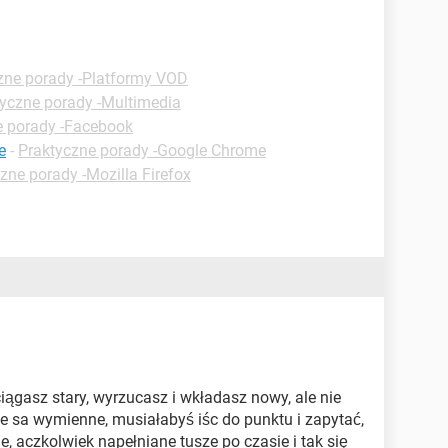
zne porady -Platformy VOD
yczne porady -Multimedia
e porady -Facebook
e
-
Praktyczne porady -Google Chrome
zne porady -Mozilla Firefox
ągasz stary, wyrzucasz i wkładasz nowy, ale nie
e sa wymienne, musiałabyś iśc do punktu i zapytać,
je, aczkolwiek napełniane tusze po czasie i tak się