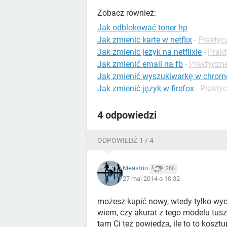
Zobacz również:
Jak odblokować toner hp
Jak zmienic karte w netflix
-
Praktyc
Jak zmienic jezyk na netflixie
-
Prakt
Jak zmienić email na fb
-
Praktyczn
Jak zmienić wyszukiwarkę w chrom
Jak zmienić język w firefox
-
Praktyc
4 odpowiedzi
ODPOWIEDŹ 1 / 4
Meastrio
286
27 maj 2014 o 10:32
możesz kupić nowy, wtedy tylko wyci
wiem, czy akurat z tego modelu tusz
tam Ci też powiedzą, ile to to kosztu