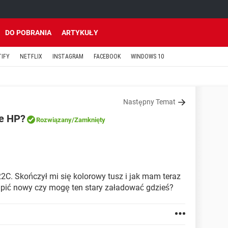
DO POBRANIA
ARTYKUŁY
TIFY
NETFLIX
INSTAGRAM
FACEBOOK
WINDOWS 10
Następny Temat
ce HP?
Rozwiązany
/Zamknięty
2C. Skończył mi się kolorowy tusz i jak mam teraz
upić nowy czy mogę ten stary załadować gdzieś?