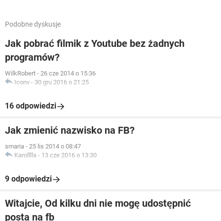
Podobne dyskusje
Jak pobrać filmik z Youtube bez żadnych
programów?
WilkRobert
-
26 cze 2014 o 15:36
Iconv
-
30 gru 2016 o 21:25
16 odpowiedzi
Jak zmienić nazwisko na FB?
smaria
-
25 lis 2014 o 08:47
Karolllla
-
13 cze 2016 o 13:30
9 odpowiedzi
Witajcie, Od kilku dni nie mogę udostępnić
posta na fb