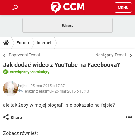
MENU
STRONA GŁÓWNA
YOUTUBE
TIKTOK
PORADY
Forum
Internet
GRY
WHATSAPP
PlayStation
TIKTOK
DO POBRANIA
Poprzedni Temat
Następny Temat
SPOTIFY
NETFLIX
GRY
WHATSAPP
Jak dodać wideo z YouTube na Facebooka?
INSTAGRAM
ANDROID
FACEBOOK
TIKTOK
FORUM
SPOTIFY
NETFLIX
Rozwiązany
/Zamknięty
WINDOWS 10
GRY
WHATSAPP
INSTAGRAM
COVID-19
FACEBOOK
TIKTOK
ARTYKUŁY
IOS
hejho
- 25 mar 2015 o 17:37
NETFLIX
WINDOWS 10
GRY
WHATSAPP
erazm z erazmu -
26 mar 2015 o 17:40
INSTAGRAM
COVID-19
FACEBOOK
TIKTOK
SPOTIFY
NETFLIX
ale tak żeby w mojej biografii się pokazało na fejsie?
WINDOWS 10
GRY
WHATSAPP
INSTAGRAM
FACEBOOK
SPOTIFY
NETFLIX
Share
WINDOWS 10
INSTAGRAM
FACEBOOK
Zobacz również: