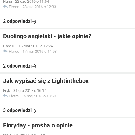
Nana
-
22 cze 2016 o 11:54
Floreo
-
28 cze 2016 o 12:33
2 odpowiedzi
Duolingo angielski - jakie opinie?
Daro13
-
15 mar 2016 o 12:24
Floreo
-
17 mar 2016 o 14:53
2 odpowiedzi
Jak wypisać się z Lightinthebox
Eryk
-
31 gru 2017 o 16:14
Piotra
-
15 maj 2018 o 18:50
3 odpowiedzi
Floryday - prośba o opinie