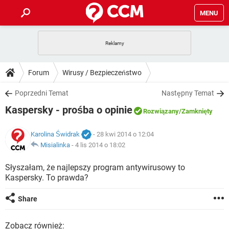
MENU
STRONA GŁÓWNA
YOUTUBE
TIKTOK
PORADY
Forum
Wirusy / Bezpieczeństwo
GRY
WHATSAPP
PlayStation
TIKTOK
DO POBRANIA
Poprzedni Temat
Następny Temat
SPOTIFY
NETFLIX
GRY
WHATSAPP
Kaspersky - prośba o opinie
INSTAGRAM
ANDROID
FACEBOOK
TIKTOK
Rozwiązany
/Zamknięty
FORUM
SPOTIFY
NETFLIX
WINDOWS 10
GRY
WHATSAPP
Karolina Świdrak
- 28 kwi 2014 o 12:04
INSTAGRAM
COVID-19
FACEBOOK
TIKTOK
ARTYKUŁY
Misialinka
-
4 lis 2014 o 18:02
IOS
NETFLIX
WINDOWS 10
GRY
WHATSAPP
INSTAGRAM
COVID-19
FACEBOOK
TIKTOK
Słyszałam, że najlepszy program antywirusowy to
SPOTIFY
NETFLIX
Kaspersky. To prawda?
WINDOWS 10
GRY
WHATSAPP
INSTAGRAM
FACEBOOK
SPOTIFY
NETFLIX
Share
WINDOWS 10
INSTAGRAM
FACEBOOK
Zobacz również: