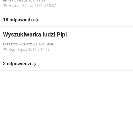
renia
-
3 wrz 2018 o 11:29
Halina
-
26 maj 2021 o 15:37
18 odpowiedzi
Wyszukiwarka ludzi Pipl
Meastrio
-
23 wrz 2016 o 14:46
Kqq
-
6 paź 2016 o 14:43
3 odpowiedzi