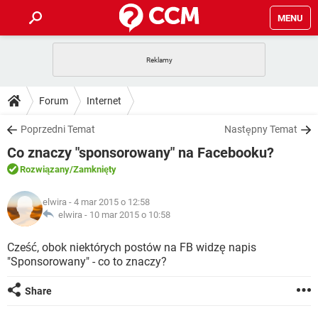
MENU
STRONA GŁÓWNA
YOUTUBE
TIKTOK
PORADY
Forum
Internet
GRY
WHATSAPP
PlayStation
TIKTOK
DO POBRANIA
Poprzedni Temat
Następny Temat
SPOTIFY
NETFLIX
GRY
WHATSAPP
Co znaczy "sponsorowany" na Facebooku?
INSTAGRAM
ANDROID
FACEBOOK
TIKTOK
FORUM
SPOTIFY
NETFLIX
Rozwiązany
/Zamknięty
WINDOWS 10
GRY
WHATSAPP
INSTAGRAM
COVID-19
FACEBOOK
TIKTOK
ARTYKUŁY
IOS
elwira
- 4 mar 2015 o 12:58
NETFLIX
WINDOWS 10
GRY
WHATSAPP
elwira -
10 mar 2015 o 10:58
INSTAGRAM
COVID-19
FACEBOOK
TIKTOK
SPOTIFY
NETFLIX
Cześć, obok niektórych postów na FB widzę napis
WINDOWS 10
GRY
WHATSAPP
"Sponsorowany" - co to znaczy?
INSTAGRAM
FACEBOOK
SPOTIFY
NETFLIX
WINDOWS 10
Share
INSTAGRAM
FACEBOOK