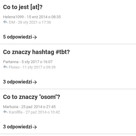
Co to jest [at]?
Helena1099
-
15 wrz 2014 o 08:35
DM
-
28 sty 2021 o 17:36
5 odpowiedzi
Co znaczy hashtag #tbt?
Partanna
-
5 sty 2017 o 16:07
Floreo
-
11 sty 2017 o 09:39
3 odpowiedzi
Co to znaczy "osom"?
Martusia
-
25 paź 2014 o 21:45
Karolllla
-
27 paź 2014 o 10:42
3 odpowiedzi