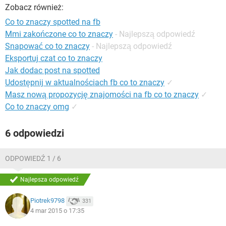
WINDOWS 10
Zobacz również:
Co to znaczy spotted na fb
Mmi zakończone co to znaczy
- Najlepszą odpowiedź
Snapować co to znaczy
- Najlepszą odpowiedź
Eksportuj czat co to znaczy
Jak dodac post na spotted
Udostępnij w aktualnościach fb co to znaczy
✓
Masz nową propozycję znajomości na fb co to znaczy
✓
Co to znaczy omg
✓
6 odpowiedzi
ODPOWIEDŹ 1 / 6
Najlepsza odpowiedź
Piotrek9798
331
4 mar 2015 o 17:35