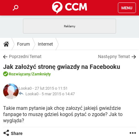
MENU
STRONA GŁÓWNA
YOUTUBE
TIKTOK
PORADY
Forum
Internet
GRY
WHATSAPP
PlayStation
TIKTOK
DO POBRANIA
Poprzedni Temat
Następny Temat
SPOTIFY
NETFLIX
GRY
WHATSAPP
Jak założyć stronę gwiazdy na Facebooku
INSTAGRAM
ANDROID
FACEBOOK
TIKTOK
FORUM
SPOTIFY
NETFLIX
Rozwiązany
/Zamknięty
WINDOWS 10
GRY
WHATSAPP
INSTAGRAM
COVID-19
FACEBOOK
TIKTOK
ARTYKUŁY
IOS
Looka0
- 27 lut 2015 o 11:51
NETFLIX
WINDOWS 10
GRY
WHATSAPP
Looka0 -
5 mar 2015 o 14:47
INSTAGRAM
COVID-19
FACEBOOK
TIKTOK
SPOTIFY
NETFLIX
Takie mam pytanie jak chcę załozyć jakiejś gwieździe
WINDOWS 10
GRY
WHATSAPP
fanpage to muszę gdzieś kogoś pytać o zgode? Jak to
INSTAGRAM
FACEBOOK
wygląda?
SPOTIFY
NETFLIX
WINDOWS 10
INSTAGRAM
FACEBOOK
Share