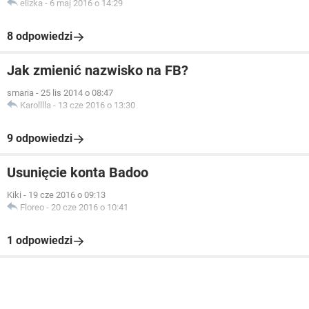
elizka
-
6 maj 2016 o 14:29
8 odpowiedzi
Jak zmienić nazwisko na FB?
smaria
-
25 lis 2014 o 08:47
Karolllla
-
13 cze 2016 o 13:30
9 odpowiedzi
Usunięcie konta Badoo
Kiki
-
19 cze 2016 o 09:13
Floreo
-
20 cze 2016 o 10:41
1 odpowiedzi