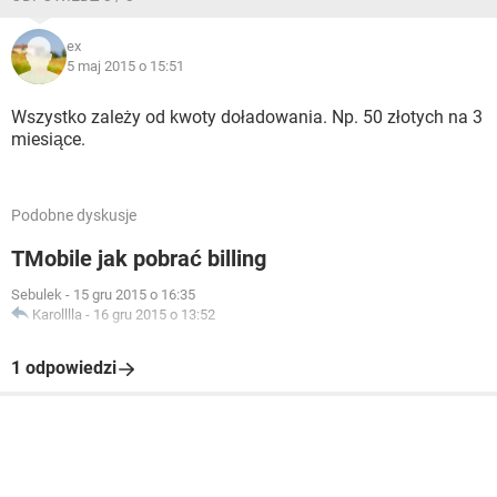
ex
5 maj 2015 o 15:51
Wszystko zależy od kwoty doładowania. Np. 50 złotych na 3
miesiące.
Podobne dyskusje
TMobile jak pobrać billing
Sebulek
-
15 gru 2015 o 16:35
Karolllla
-
16 gru 2015 o 13:52
1 odpowiedzi