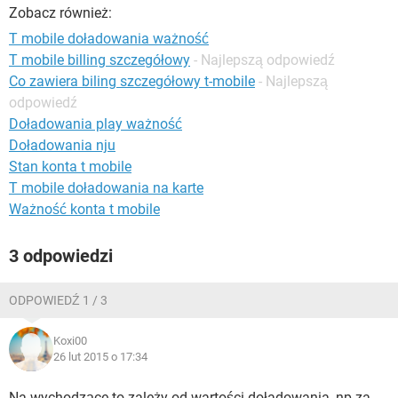
WINDOWS 10
Zobacz również:
T mobile doładowania ważność
T mobile billing szczegółowy
- Najlepszą odpowiedź
Co zawiera biling szczegółowy t-mobile
- Najlepszą
odpowiedź
Doładowania play ważność
Doładowania nju
Stan konta t mobile
T mobile doładowania na karte
Ważność konta t mobile
3 odpowiedzi
ODPOWIEDŹ 1 / 3
Koxi00
26 lut 2015 o 17:34
Na wychodzące to zależy od wartości doładowania, np za