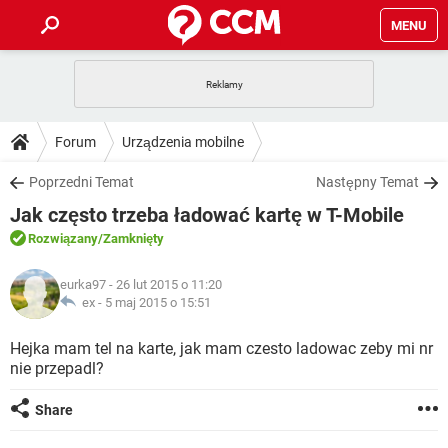
MENU
STRONA GŁÓWNA
YOUTUBE
TIKTOK
PORADY
Forum
Urządzenia mobilne
GRY
WHATSAPP
PlayStation
TIKTOK
DO POBRANIA
Poprzedni Temat
Następny Temat
SPOTIFY
NETFLIX
GRY
WHATSAPP
Jak często trzeba ładować kartę w T-Mobile
INSTAGRAM
ANDROID
FACEBOOK
TIKTOK
FORUM
SPOTIFY
NETFLIX
Rozwiązany
/Zamknięty
WINDOWS 10
GRY
WHATSAPP
INSTAGRAM
COVID-19
FACEBOOK
TIKTOK
ARTYKUŁY
IOS
eurka97
- 26 lut 2015 o 11:20
NETFLIX
WINDOWS 10
GRY
WHATSAPP
ex -
5 maj 2015 o 15:51
INSTAGRAM
COVID-19
FACEBOOK
TIKTOK
SPOTIFY
NETFLIX
Hejka mam tel na karte, jak mam czesto ladowac zeby mi nr
WINDOWS 10
GRY
WHATSAPP
nie przepadl?
INSTAGRAM
FACEBOOK
SPOTIFY
NETFLIX
WINDOWS 10
Share
INSTAGRAM
FACEBOOK