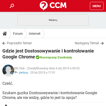
MENU
STRONA GŁÓWNA
YOUTUBE
TIKTOK
PORADY
Forum
Internet
GRY
WHATSAPP
PlayStation
TIKTOK
DO POBRANIA
Poprzedni Temat
Następny Temat
SPOTIFY
NETFLIX
GRY
WHATSAPP
Gdzie jest Dostosowywanie i kontrolowanie
INSTAGRAM
ANDROID
FACEBOOK
TIKTOK
FORUM
SPOTIFY
NETFLIX
Google Chrome
Rozwiązany
/Zamknięty
WINDOWS 10
GRY
WHATSAPP
INSTAGRAM
COVID-19
FACEBOOK
TIKTOK
ARTYKUŁY
IOS
NETFLIX
BB Club
- Zmodyfikowany dnia 4 sty 2019 o 09:33
WINDOWS 10
GRY
WHATSAPP
zielony
-
25 lut 2015 o 17:51
INSTAGRAM
COVID-19
FACEBOOK
TIKTOK
SPOTIFY
NETFLIX
Cześć,
WINDOWS 10
GRY
WHATSAPP
INSTAGRAM
FACEBOOK
SPOTIFY
NETFLIX
Szukam guzika Dostosowywanie i kontrolowanie Google
WINDOWS 10
Chrome, ale nie widzę, gdzie to jest ta opcja?
INSTAGRAM
FACEBOOK