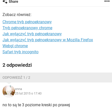
Share
WINDOWS 10
Zobacz również:
Chrome tryb pełnoekranowy
Tryb pełnoekranowy chrome
Jak wyłączyć tryb pełnoekranowy
Jak wyłączyć tryb pełnoekranowy w Mozilla Firefox
Webgl chrome
Safari tryb incognito
2 odpowiedzi
ODPOWIEDŹ 1 / 2
enna
25 lut 2015 o 17:40
no to są te 3 poziome kreski po prawej