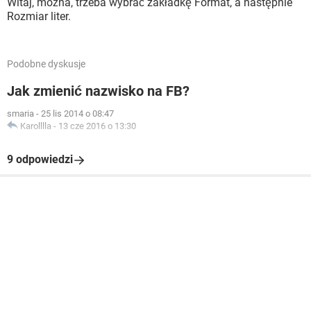
Witaj, można, trzeba wybrać zakładkę Format, a następnie
Rozmiar liter.
Podobne dyskusje
Jak zmienić nazwisko na FB?
smaria
-
25 lis 2014 o 08:47
Karolllla
-
13 cze 2016 o 13:30
9 odpowiedzi