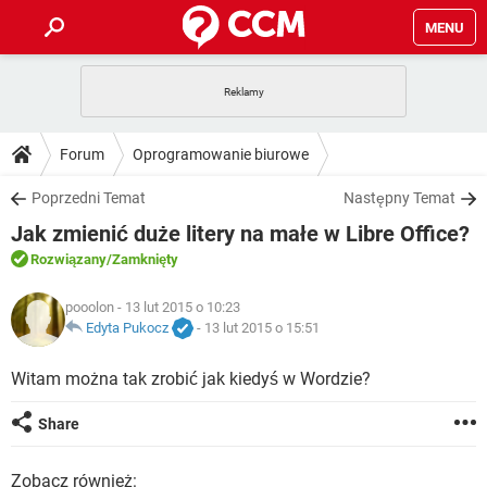
MENU
STRONA GŁÓWNA
YOUTUBE
TIKTOK
PORADY
Forum
Oprogramowanie biurowe
GRY
WHATSAPP
PlayStation
TIKTOK
DO POBRANIA
Poprzedni Temat
Następny Temat
SPOTIFY
NETFLIX
GRY
WHATSAPP
Jak zmienić duże litery na małe w Libre Office?
INSTAGRAM
ANDROID
FACEBOOK
TIKTOK
FORUM
SPOTIFY
NETFLIX
Rozwiązany
/Zamknięty
WINDOWS 10
GRY
WHATSAPP
INSTAGRAM
COVID-19
FACEBOOK
TIKTOK
ARTYKUŁY
pooolon
- 13 lut 2015 o 10:23
IOS
NETFLIX
WINDOWS 10
GRY
WHATSAPP
Edyta Pukocz
-
13 lut 2015 o 15:51
INSTAGRAM
COVID-19
FACEBOOK
TIKTOK
SPOTIFY
NETFLIX
Witam można tak zrobić jak kiedyś w Wordzie?
WINDOWS 10
GRY
WHATSAPP
INSTAGRAM
FACEBOOK
SPOTIFY
NETFLIX
Share
WINDOWS 10
INSTAGRAM
FACEBOOK
Zobacz również: