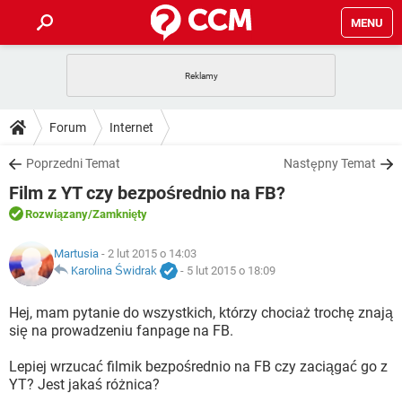
MENU
STRONA GŁÓWNA
YOUTUBE
TIKTOK
PORADY
Forum
Internet
GRY
WHATSAPP
PlayStation
TIKTOK
DO POBRANIA
Poprzedni Temat
Następny Temat
SPOTIFY
NETFLIX
GRY
WHATSAPP
Film z YT czy bezpośrednio na FB?
INSTAGRAM
ANDROID
FACEBOOK
TIKTOK
FORUM
SPOTIFY
NETFLIX
Rozwiązany
/Zamknięty
WINDOWS 10
GRY
WHATSAPP
INSTAGRAM
COVID-19
FACEBOOK
TIKTOK
ARTYKUŁY
Martusia
- 2 lut 2015 o 14:03
IOS
NETFLIX
WINDOWS 10
GRY
WHATSAPP
Karolina Świdrak
-
5 lut 2015 o 18:09
INSTAGRAM
COVID-19
FACEBOOK
TIKTOK
SPOTIFY
NETFLIX
Hej, mam pytanie do wszystkich, którzy chociaż trochę znają
WINDOWS 10
GRY
WHATSAPP
się na prowadzeniu fanpage na FB.
INSTAGRAM
FACEBOOK
SPOTIFY
NETFLIX
WINDOWS 10
Lepiej wrzucać filmik bezpośrednio na FB czy zaciągać go z
INSTAGRAM
FACEBOOK
YT? Jest jakaś różnica?