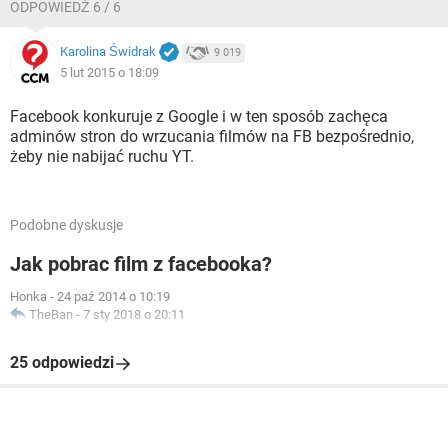
ODPOWIEDŹ 6 / 6
Karolina Świdrak
9 019
5 lut 2015 o 18:09
Facebook konkuruje z Google i w ten sposób zachęca
adminów stron do wrzucania filmów na FB bezpośrednio,
żeby nie nabijać ruchu YT.
Podobne dyskusje
Jak pobrac film z facebooka?
Honka
-
24 paź 2014 o 10:19
TheBan
-
7 sty 2018 o 20:11
25 odpowiedzi