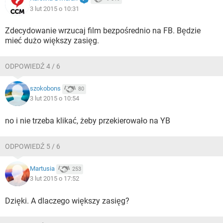
3 lut 2015 o 10:31
Zdecydowanie wrzucaj film bezpośrednio na FB. Będzie
mieć dużo większy zasięg.
ODPOWIEDŹ 4 / 6
szokobons
80
3 lut 2015 o 10:54
no i nie trzeba klikać, żeby przekierowało na YB
ODPOWIEDŹ 5 / 6
Martusia
253
3 lut 2015 o 17:52
Dzięki. A dlaczego większy zasięg?