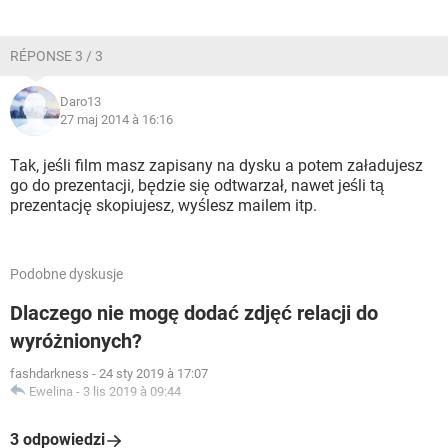
RÉPONSE 3 / 3
Daro13
27 maj 2014 à 16:16
Tak, jeśli film masz zapisany na dysku a potem załadujesz
go do prezentacji, będzie się odtwarzał, nawet jeśli tą
prezentację skopiujesz, wyślesz mailem itp.
Podobne dyskusje
Dlaczego nie mogę dodać zdjęć relacji do
wyróżnionych?
fashdarkness
-
24 sty 2019 à 17:07
Ewelina
-
3 lis 2019 à 09:44
3 odpowiedzi