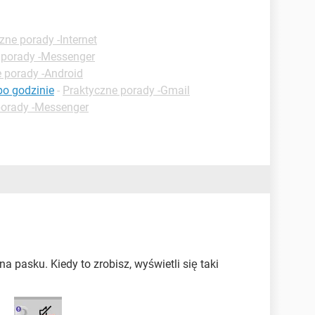
zne porady -Internet
 porady -Messenger
 porady -Android
po godzinie
-
Praktyczne porady -Gmail
porady -Messenger
na pasku. Kiedy to zrobisz, wyświetli się taki