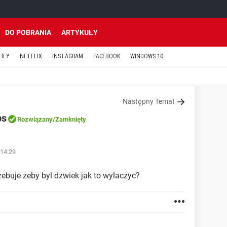
DO POBRANIA
ARTYKUŁY
TIFY
NETFLIX
INSTAGRAM
FACEBOOK
WINDOWS 10
Następny Temat
bs
Rozwiązany
/Zamknięty
 14:29
zebuje zeby byl dzwiek jak to wylaczyc?