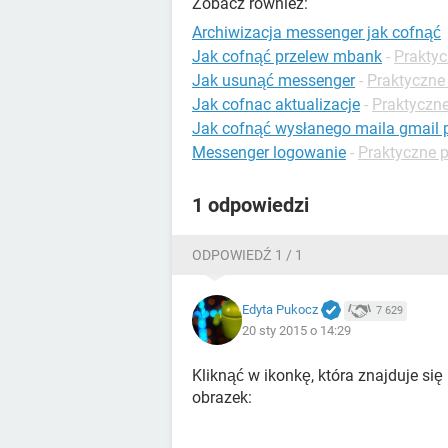
Zobacz również:
Archiwizacja messenger jak cofnąć
Jak cofnąć przelew mbank
-
Praktyc
Jak usunąć messenger
-
Praktyczne
Jak cofnac aktualizacje
-
Praktyczne
Jak cofnąć wysłanego maila gmail 
Messenger logowanie
-
Praktyczne 
1 odpowiedzi
ODPOWIEDŹ 1 / 1
Edyta Pukocz
7 629
20 sty 2015 o 14:29
Kliknąć w ikonkę, która znajduje się 
obrazek: