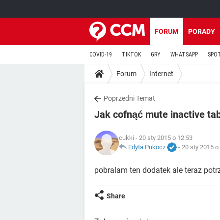
FORUM
PORADY
COVID-19
TIKTOK
GRY
WHATSAPP
SPO
Forum
Internet
Poprzedni Temat
Jak cofnąć mute inactive ta
cukki
- 20 sty 2015 o 12:53
Edyta Pukocz
-
20 sty 2015 o
pobralam ten dodatek ale teraz potr
Share