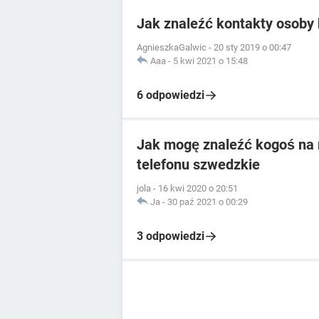
Jak znaleźć kontakty osoby
AgnieszkaGalwic
-
20 sty 2019 o 00:47
Aaa
-
5 kwi 2021 o 15:48
6 odpowiedzi
Jak mogę znaleźć kogoś na
telefonu szwedzkie
jola
-
16 kwi 2020 o 20:51
Ja
-
30 paź 2021 o 00:29
3 odpowiedzi