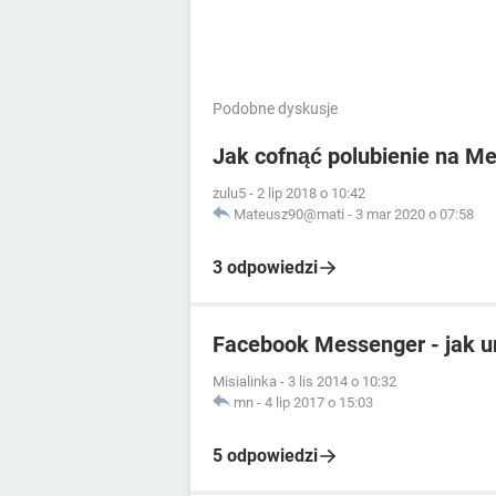
Podobne dyskusje
Jak cofnąć polubienie na M
zulu5
-
2 lip 2018 o 10:42
Mateusz90@mati
-
3 mar 2020 o 07:58
3 odpowiedzi
Facebook Messenger - jak u
Misialinka
-
3 lis 2014 o 10:32
mn
-
4 lip 2017 o 15:03
5 odpowiedzi