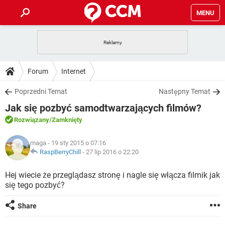
MENU
STRONA GŁÓWNA
YOUTUBE
TIKTOK
PORADY
Forum
Internet
GRY
WHATSAPP
PlayStation
TIKTOK
DO POBRANIA
Poprzedni Temat
Następny Temat
SPOTIFY
NETFLIX
GRY
WHATSAPP
Jak się pozbyć samodtwarzających filmów?
INSTAGRAM
ANDROID
FACEBOOK
TIKTOK
FORUM
SPOTIFY
NETFLIX
Rozwiązany
/Zamknięty
WINDOWS 10
GRY
WHATSAPP
INSTAGRAM
COVID-19
FACEBOOK
TIKTOK
ARTYKUŁY
IOS
maga
- 19 sty 2015 o 07:16
NETFLIX
WINDOWS 10
GRY
WHATSAPP
RaspBerryChill
-
27 lip 2016 o 22:20
INSTAGRAM
COVID-19
FACEBOOK
TIKTOK
SPOTIFY
NETFLIX
Hej wiecie że przeglądasz stronę i nagle się włącza filmik jak
WINDOWS 10
GRY
WHATSAPP
się tego pozbyć?
INSTAGRAM
FACEBOOK
SPOTIFY
NETFLIX
WINDOWS 10
Share
INSTAGRAM
FACEBOOK