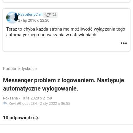
RaspBerryChill
26
27 lip 2016 o 22:20
Teraz to chyba każda strona ma możliwość wyłączenia tego
automatycznego odtwarzania w ustawieniach.
Podobne dyskusje
Messenger problem z logowaniem. Następuje
automatyczne wylogowanie.
Roksana
-
10 lis 2020 o 21:59
KevinRhodes234
-
2 sty 2022 o 06:55
10 odpowiedzi