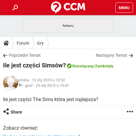
MENU
STRONA GŁÓWNA
YOUTUBE
TIKTOK
PORADY
Forum
Gry
GRY
WHATSAPP
PlayStation
TIKTOK
DO POBRANIA
Poprzedni Temat
Następny Temat
SPOTIFY
NETFLIX
GRY
WHATSAPP
Ile jest części Simsów?
INSTAGRAM
ANDROID
FACEBOOK
TIKTOK
Rozwiązany
/Zamknięty
FORUM
SPOTIFY
NETFLIX
WINDOWS 10
GRY
WHATSAPP
ernika
- 13 sty 2015 o 10:52
INSTAGRAM
COVID-19
FACEBOOK
TIKTOK
ARTYKUŁY
goof -
23 sty 2015 o 15:47
IOS
NETFLIX
WINDOWS 10
GRY
WHATSAPP
INSTAGRAM
COVID-19
FACEBOOK
TIKTOK
Ile jest części The Sims która jest najlepsza?
SPOTIFY
NETFLIX
WINDOWS 10
GRY
WHATSAPP
Share
INSTAGRAM
FACEBOOK
SPOTIFY
NETFLIX
WINDOWS 10
Zobacz również:
INSTAGRAM
FACEBOOK