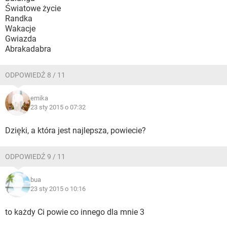
Światowe życie
Randka
Wakacje
Gwiazda
Abrakadabra
ODPOWIEDŹ 8 / 11
ernika
23 sty 2015 o 07:32
Dzięki, a która jest najlepsza, powiecie?
ODPOWIEDŹ 9 / 11
bua
23 sty 2015 o 10:16
to każdy Ci powie co innego dla mnie 3