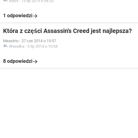
zulu5
-
13 lip 2015 o 08:20
1 odpowiedzi
Która z części Assassin's Creed jest najlepsza?
Meastrio
-
27 cze 2014 o 15:57
Weselka
-
3 lip 2014 o 10:54
8 odpowiedzi