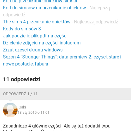
Kod na przenikanie obiektów sims 4
WINDOWS 10
Kod do simsów na przenikanie obiektów
- Najlepszą
odpowiedź
The sims 4 przenikanie obiektów
- Najlepszą odpowiedź
Kody do simsów 3
Jak podzielić plik pdf na części
Dzielenie zdjęcia na części instagram
Zrzut czesci ekranu windows
Sezon 4 "Stranger Things": data premiery 2. części, stare i
nowe postacie, fabuła
11 odpowiedzi
ODPOWIEDŹ 1 / 11
Korki
13 sty 2015 o 11:01
Zasadniczo 4 główne części. Ale są też dodatki typu