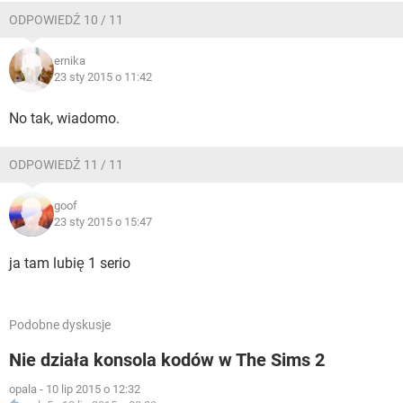
ODPOWIEDŹ 10 / 11
ernika
23 sty 2015 o 11:42
No tak, wiadomo.
ODPOWIEDŹ 11 / 11
goof
23 sty 2015 o 15:47
ja tam lubię 1 serio
Podobne dyskusje
Nie działa konsola kodów w The Sims 2
opala
-
10 lip 2015 o 12:32