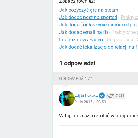
Zobacz również:
Jak pożyczyć gre na steam
Jak dodac post na spotted
-
Praktyc
Jak dodać ogłoszenie na marketpla
Jak dodac email na fb
-
Praktyczne 
Imo rozmowy wideo
-
Do pobrania -
Jak dodać lokalizację do relacji na 
1 odpowiedzi
ODPOWIEDŹ 1 / 1
Edyta Pukocz
7 629
9 sty 2015 o 08:50
Witaj, możesz to zrobić w programi