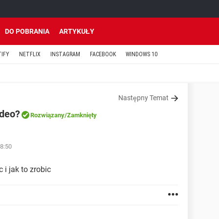
DO POBRANIA
ARTYKUŁY
TIFY
NETFLIX
INSTAGRAM
FACEBOOK
WINDOWS 10
Następny Temat
ideo?
Rozwiązany
/Zamknięty
08:50
i jak to zrobic