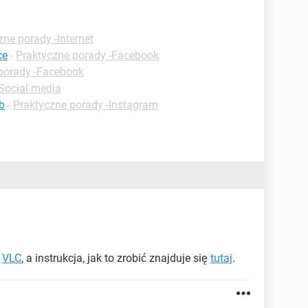
zne porady -Internet
ce
-
Praktyczne porady -Facebook
porady -Facebook
 Social media
fb
-
Praktyczne porady -Instagram
e
VLC
, a instrukcja, jak to zrobić znajduje się
tutaj
.