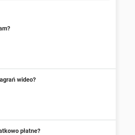
eam?
nagrań wideo?
datkowo płatne?