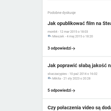
Podobne dyskusje
Jak opublikować film na St
monti4
-
12 mar 2015 o 18:03
Mieszek
-
4 maj 2015 o 18:20
3 odpowiedzi
Jak poprawić słabą jakość 
skaczacypies
-
10 paź 2014 o 16:02
Mikita
-
21 sty 2023 o 20:28
5 odpowiedzi
Czy połaczenia video są do