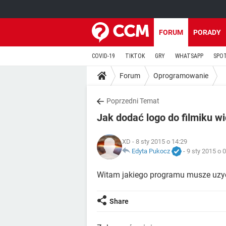
FORUM
PORADY
COVID-19
TIKTOK
GRY
WHATSAPP
SPO
Forum
Oprogramowanie
Poprzedni Temat
Jak dodać logo do filmiku w
XD
- 8 sty 2015 o 14:29
Edyta Pukocz
-
9 sty 2015 o 
Witam jakiego programu musze uzyc 
Share