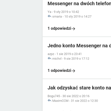
Messenger na dwóch telefo
Ya
-
9 sty 2019 o 10:42
smaria
-
10 sty 2019 o 14:27
1 odpowiedzi
Jedno konto Messenger na 
azpz
-
1 sie 2019 o 23:41
michvl
-
9 sie 2019 o 17:12
1 odpowiedzi
Jak odzyskać stare konto n
Bogu745
-
30 sie 2022 o 20:16
MaximCCM
-
31 sie 2022 o 12:30