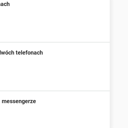
nach
dwóch telefonach
a messengerze