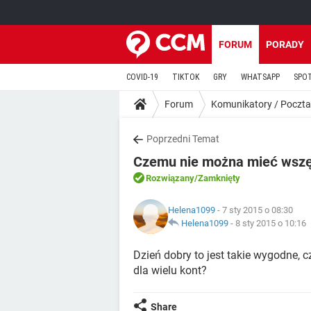
FORUM
PORADY
COVID-19
TIKTOK
GRY
WHATSAPP
SPO
Forum
Komunikatory / Poczta
Poprzedni Temat
Czemu nie można mieć wszę
Rozwiązany
/Zamknięty
Helena1099
- 7 sty 2015 o 08:30
Helena1099
-
8 sty 2015 o 10:16
Dzień dobry to jest takie wygodne,
dla wielu kont?
Share