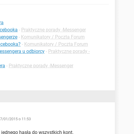
ra
acebooka
-
Praktyczne porady -Messenger
sengerze
-
Komunikatory / Poczta Forum
acebooka?
-
Komunikatory / Poczta Forum
ssengera u odbiorcy
-
Praktyczne porady -
era
-
Praktyczne porady -Messenger
7/01/2015 o 11:53
jednego hasła do wszystkich kont.