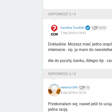
ODPOWIEDŹ 3 / 4
Karolina Świdrak
9 019
7 sty 2015 o 15:47
Dokładnie. Możesz mieć jedno wspó
internecie - np. ja mam do newslette
Ale do poczty, banku, Allegro itp - 
ODPOWIEDŹ 4 / 4
Helena1099
75
8 sty 2015 o 10:16
Przekonałam się, nawet jeśli to ucią
jedna rację.