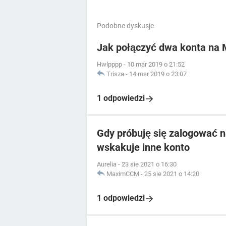
Podobne dyskusje
Jak połączyć dwa konta na
Hwlpppp
-
10 mar 2019 o 21:52
Trisza
-
14 mar 2019 o 23:07
1 odpowiedzi
Gdy próbuję się zalogować 
wskakuje inne konto
Aurelia
-
23 sie 2021 o 16:30
MaximCCM
-
25 sie 2021 o 14:20
1 odpowiedzi