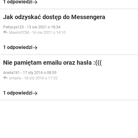
1 odpowiedzi
Jak odzyskać dostęp do Messengera
Patrycja123
-
13 sie 2021 o 18:34
MaximCCM
-
16 sie 2021 o 14:10
1 odpowiedzi
Nie pamiętam emailu oraz hasła :(((
Aneta741
-
17 sty 2016 o 08:55
smaria
-
18 sty 2016 o 17:32
1 odpowiedzi