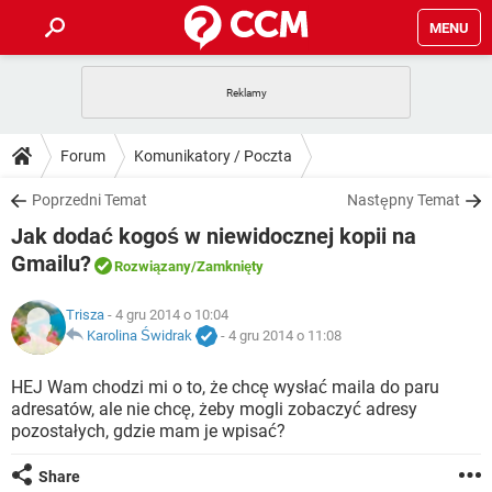
MENU
STRONA GŁÓWNA
YOUTUBE
TIKTOK
PORADY
Forum
Komunikatory / Poczta
GRY
WHATSAPP
PlayStation
TIKTOK
DO POBRANIA
Poprzedni Temat
Następny Temat
SPOTIFY
NETFLIX
GRY
WHATSAPP
Jak dodać kogoś w niewidocznej kopii na
INSTAGRAM
ANDROID
FACEBOOK
TIKTOK
FORUM
SPOTIFY
NETFLIX
Gmailu?
Rozwiązany
/Zamknięty
WINDOWS 10
GRY
WHATSAPP
INSTAGRAM
COVID-19
FACEBOOK
TIKTOK
ARTYKUŁY
IOS
NETFLIX
Trisza
- 4 gru 2014 o 10:04
WINDOWS 10
GRY
WHATSAPP
Karolina Świdrak
-
4 gru 2014 o 11:08
INSTAGRAM
COVID-19
FACEBOOK
TIKTOK
SPOTIFY
NETFLIX
HEJ Wam chodzi mi o to, że chcę wysłać maila do paru
WINDOWS 10
GRY
WHATSAPP
INSTAGRAM
FACEBOOK
adresatów, ale nie chcę, żeby mogli zobaczyć adresy
SPOTIFY
NETFLIX
pozostałych, gdzie mam je wpisać?
WINDOWS 10
INSTAGRAM
FACEBOOK
Share