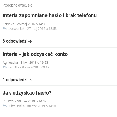
Podobne dyskusje
Interia zapomniane hasło i brak telefonu
Krzyska
-
25 maj 2015 o 14:35
czerwoniak
-
27 maj 2015 o 13:53
3 odpowiedzi
Interia - jak odzyskać konto
Agnieszka
-
8 kwi 2018 o 19:53
Karolllla
-
9 kwi 2018 o 09:19
1 odpowiedzi
Jak odzyskać hasło?
Piti1224
-
29 cze 2019 o 14:37
LuizaFrytka
-
30 cze 2019 o 14:01