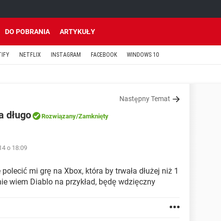
DO POBRANIA
ARTYKUŁY
TIFY
NETFLIX
INSTAGRAM
FACEBOOK
WINDOWS 10
Następny Temat
a długo
Rozwiązany
/Zamknięty
14 o 18:09
olecić mi grę na Xbox, która by trwała dłużej niż 1
 nie wiem Diablo na przykład, będę wdzięczny