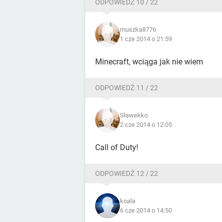
ODPOWIEDŹ 10 / 22
muszka8776
1 cze 2014 o 21:59
Minecraft, wciąga jak nie wiem
ODPOWIEDŹ 11 / 22
Sławekko
2 cze 2014 o 12:05
Call of Duty!
ODPOWIEDŹ 12 / 22
koala
6 cze 2014 o 14:50