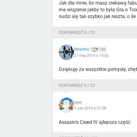
Jak dla mnie, bo masz ciekawą fabu
ma wrązenie jakby to była Gra o Tro
nudzi się tak szybko jak reszta, o il
ODPOWIEDŹ 8 / 22
Meastrio
286
21 maj 2014 o 14:53
Dziękuję za wszystkie pomysły, chęt
ODPOWIEDŹ 9 / 22
lejek
1 cze 2014 o 21:58
Assasin's Creed IV ajlepsza część