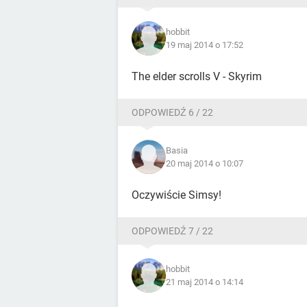
hobbit
19 maj 2014 o 17:52
The elder scrolls V - Skyrim
ODPOWIEDŹ 6 / 22
Basia
20 maj 2014 o 10:07
Oczywiście Simsy!
ODPOWIEDŹ 7 / 22
hobbit
21 maj 2014 o 14:14