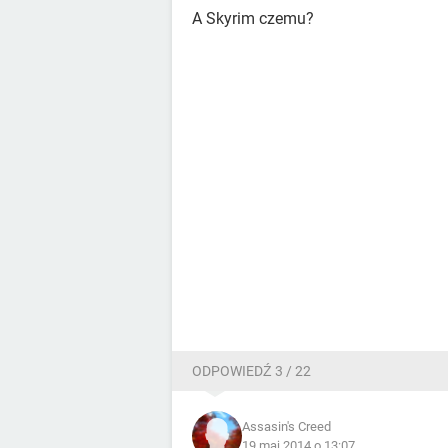
A Skyrim czemu?
ODPOWIEDŹ 3 / 22
Assasin's Creed
19 maj 2014 o 13:07