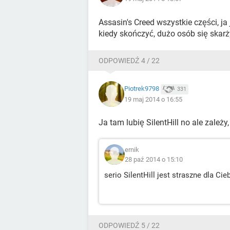
Assasin's Creed wszystkie części, j
kiedy skończyć, dużo osób się skarży
ODPOWIEDŹ 4 / 22
Piotrek9798
331
19 maj 2014 o 16:55
Ja tam lubię SilentHill no ale zależy
ernik
28 paź 2014 o 15:10
serio SilentHill jest straszne dla Cie
ODPOWIEDŹ 5 / 22