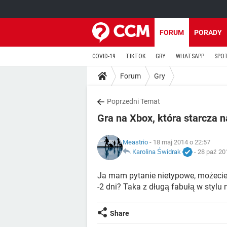
FORUM
PORADY
COVID-19
TIKTOK
GRY
WHATSAPP
SPO
Forum
Gry
Poprzedni Temat
Gra na Xbox, która starcza n
Meastrio
- 18 maj 2014 o 22:57
Karolina Świdrak
-
28 paź 20
Ja mam pytanie nietypowe, możecie p
-2 dni? Taka z długą fabułą w stylu
Share