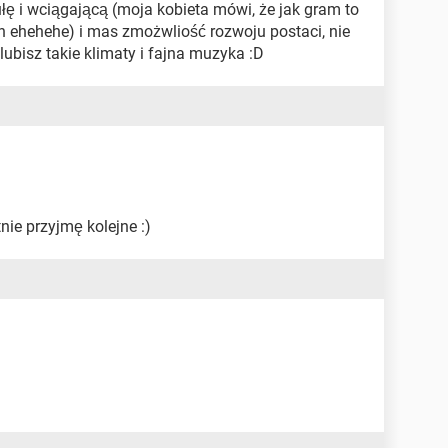
łę i wciągającą (moja kobieta mówi, że jak gram to
n ehehehe) i mas zmożwliość rozwoju postaci, nie
e lubisz takie klimaty i fajna muzyka :D
nie przyjmę kolejne :)