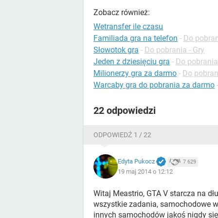
Zobacz również:
Wetransfer ile czasu
Familiada gra na telefon
-
Do pobran
Słowotok gra
-
Do pobrania - Gry
Jeden z dziesięciu gra
-
Do pobrania
Milionerzy gra za darmo
-
Do pobrani
Warcaby gra do pobrania za darmo
22 odpowiedzi
ODPOWIEDŹ 1 / 22
Edyta Pukocz
7 629
19 maj 2014 o 12:12
Witaj Meastrio, GTA V starcza na dł
wszystkie zadania, samochodowe wyś
innych samochodów jakoś nigdy się 