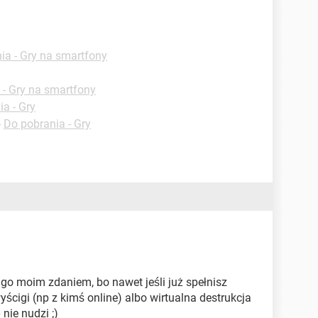
ia - Gry na smartfony
 - Gry na smartfony
a - Gry
-
Do pobrania - Gry
ugo moim zdaniem, bo nawet jeśli już spełnisz
cigi (np z kimś online) albo wirtualna destrukcja
nie nudzi ;)