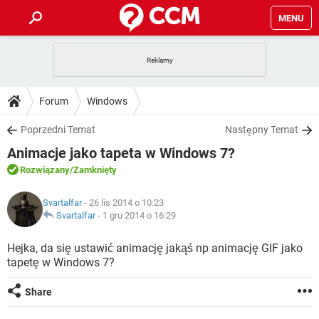
MENU
STRONA GŁÓWNA
YOUTUBE
TIKTOK
PORADY
Forum
Windows
GRY
WHATSAPP
PlayStation
TIKTOK
DO POBRANIA
Poprzedni Temat
Następny Temat
SPOTIFY
NETFLIX
GRY
WHATSAPP
Animacje jako tapeta w Windows 7?
INSTAGRAM
ANDROID
FACEBOOK
TIKTOK
FORUM
SPOTIFY
NETFLIX
Rozwiązany
/Zamknięty
WINDOWS 10
GRY
WHATSAPP
INSTAGRAM
COVID-19
FACEBOOK
TIKTOK
ARTYKUŁY
IOS
Svartalfar
- 26 lis 2014 o 10:23
NETFLIX
WINDOWS 10
GRY
WHATSAPP
Svartalfar
-
1 gru 2014 o 16:29
INSTAGRAM
COVID-19
FACEBOOK
TIKTOK
SPOTIFY
NETFLIX
Hejka, da się ustawić animację jakąś np animację GIF jako
WINDOWS 10
GRY
WHATSAPP
tapetę w Windows 7?
INSTAGRAM
FACEBOOK
SPOTIFY
NETFLIX
WINDOWS 10
Share
INSTAGRAM
FACEBOOK