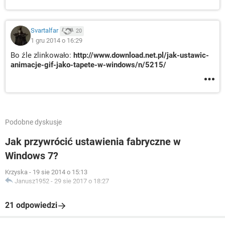
Svartalfar
20
1 gru 2014 o 16:29
Bo źle zlinkowało:
http://www.download.net.pl/jak-ustawic-
animacje-gif-jako-tapete-w-windows/n/5215/
Podobne dyskusje
Jak przywrócić ustawienia fabryczne w
Windows 7?
Krzyska
-
19 sie 2014 o 15:13
Janusz1952
-
29 sie 2017 o 18:27
21 odpowiedzi