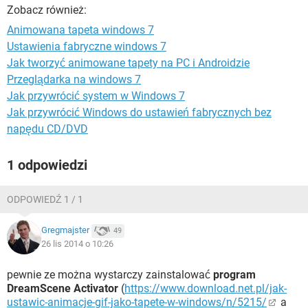
WINDOWS 10
Zobacz również:
Animowana tapeta windows 7
Ustawienia fabryczne windows 7
Jak tworzyć animowane tapety na PC i Androidzie
Przeglądarka na windows 7
Jak przywrócić system w Windows 7
Jak przywrócić Windows do ustawień fabrycznych bez
napędu CD/DVD
1 odpowiedzi
ODPOWIEDŹ 1 / 1
Gregmajster
49
26 lis 2014 o 10:26
pewnie ze można wystarczy zainstalować
program
DreamScene Activator
(
https://www.download.net.pl/jak-
ustawic-animacje-gif-jako-tapete-w-windows/n/5215/
a