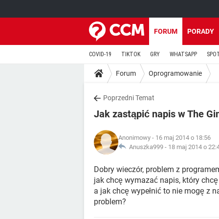
FORUM
PORADY
COVID-19
TIKTOK
GRY
WHATSAPP
SPO
Forum
Oprogramowanie
Poprzedni Temat
Jak zastąpić napis w The G
Anonimowy
- 16 maj 2014 o 18:56
Anuszka999 -
18 maj 2014 o 22:
Dobry wieczór, problem z programe
jak chcę wymazać napis, który chcę
a jak chcę wypełnić to nie mogę z 
problem?