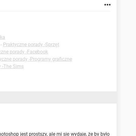
ika
-
Praktyczne porady -Sprzęt
czne porady -Facebook
yczne porady -Programy graficzne
y -The Sims
hotoshop jest prostszy, ale mi się wydaje, że by było