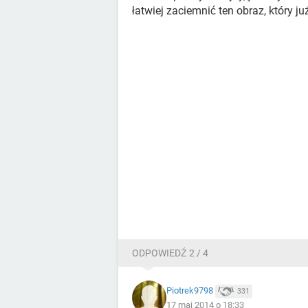
łatwiej zaciemnić ten obraz, który j
ODPOWIEDŹ 2 / 4
Piotrek9798
331
17 maj 2014 o 18:33