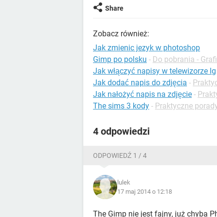
Share
Zobacz również:
Jak zmienic jezyk w photoshop
Gimp po polsku
-
Do pobrania - Graf
Jak włączyć napisy w telewizorze lg
Jak dodać napis do zdjęcia
-
Prakty
Jak nałożyć napis na zdjęcie
-
Prakt
The sims 3 kody
-
Praktyczne porad
4 odpowiedzi
ODPOWIEDŹ 1 / 4
lulek
17 maj 2014 o 12:18
The Gimp nie jest fajny, już chyba P