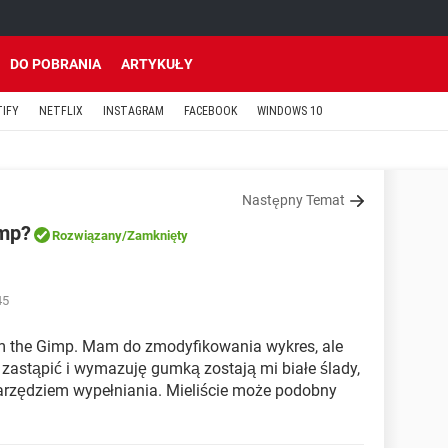
DO POBRANIA
ARTYKUŁY
TIFY
NETFLIX
INSTAGRAM
FACEBOOK
WINDOWS 10
Następny Temat
imp?
Rozwiązany
/Zamknięty
45
m the Gimp. Mam do zmodyfikowania wykres, ale
 zastąpić i wymazuję gumką zostają mi białe ślady,
narzędziem wypełniania. Mieliście może podobny