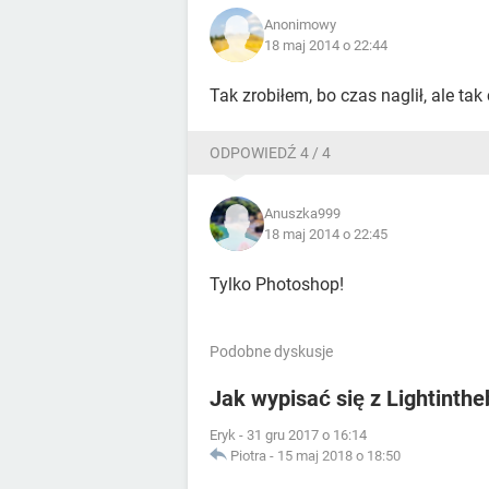
Anonimowy
18 maj 2014 o 22:44
Tak zrobiłem, bo czas naglił, ale ta
ODPOWIEDŹ 4 / 4
Anuszka999
18 maj 2014 o 22:45
Tylko Photoshop!
Podobne dyskusje
Jak wypisać się z Lightinth
Eryk
-
31 gru 2017 o 16:14
Piotra
-
15 maj 2018 o 18:50