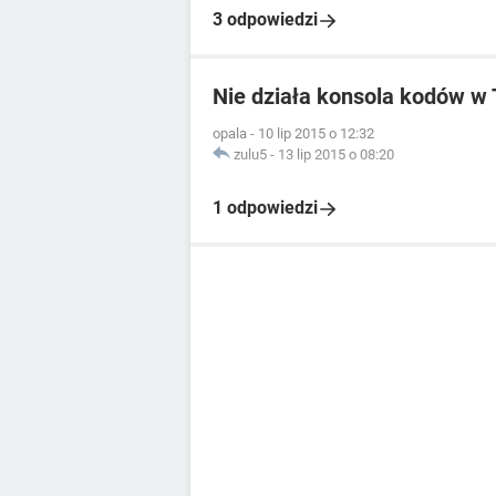
3 odpowiedzi
Nie działa konsola kodów w
opala
-
10 lip 2015 o 12:32
zulu5
-
13 lip 2015 o 08:20
1 odpowiedzi