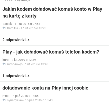
Jakim kodem doładować komuś konto w Play
na kartę z karty
Basiek
-
11 lut 2016 o 07:54
Karolllla
-
17 lut 2016 o 13:23
2 odpowiedzi
Play - jak doładować komuś telefon kodem?
karol
-
3 lut 2019 o 12:39
moto-rowy
-
7 lut 2019 o 13:43
1 odpowiedzi
doładowanie konta na Play innej osobie
mcc
-
14 paź 2015 o 14:55
synergiiiia4
-
15 paź 2015 o 10:43