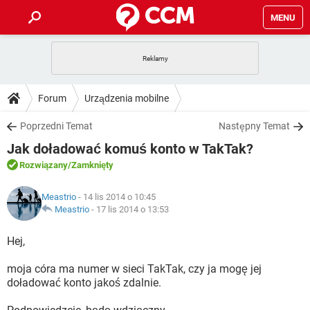
MENU
STRONA GŁÓWNA
YOUTUBE
TIKTOK
PORADY
Forum
Urządzenia mobilne
GRY
WHATSAPP
PlayStation
TIKTOK
DO POBRANIA
Poprzedni Temat
Następny Temat
SPOTIFY
NETFLIX
GRY
WHATSAPP
Jak doładować komuś konto w TakTak?
INSTAGRAM
ANDROID
FACEBOOK
TIKTOK
FORUM
SPOTIFY
NETFLIX
Rozwiązany
/Zamknięty
WINDOWS 10
GRY
WHATSAPP
INSTAGRAM
COVID-19
FACEBOOK
TIKTOK
ARTYKUŁY
IOS
Meastrio
- 14 lis 2014 o 10:45
NETFLIX
WINDOWS 10
GRY
WHATSAPP
Meastrio
-
17 lis 2014 o 13:53
INSTAGRAM
COVID-19
FACEBOOK
TIKTOK
SPOTIFY
NETFLIX
Hej,
WINDOWS 10
GRY
WHATSAPP
INSTAGRAM
FACEBOOK
moja córa ma numer w sieci TakTak, czy ja mogę jej
SPOTIFY
NETFLIX
WINDOWS 10
doładować konto jakoś zdalnie.
INSTAGRAM
FACEBOOK