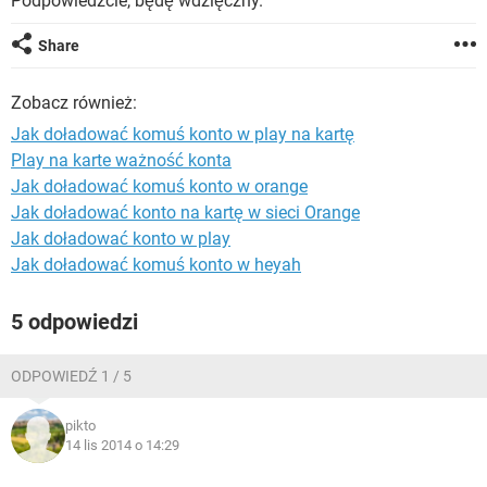
Podpowiedzcie, będę wdzięczny.
WINDOWS 10
Share
Zobacz również:
Jak doładować komuś konto w play na kartę
Play na karte ważność konta
Jak doładować komuś konto w orange
Jak doładować konto na kartę w sieci Orange
Jak doładować konto w play
Jak doładować komuś konto w heyah
5 odpowiedzi
ODPOWIEDŹ 1 / 5
pikto
14 lis 2014 o 14:29