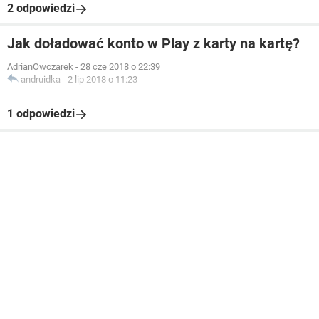
2 odpowiedzi
Jak doładować konto w Play z karty na kartę?
AdrianOwczarek
-
28 cze 2018 o 22:39
andruidka
-
2 lip 2018 o 11:23
1 odpowiedzi