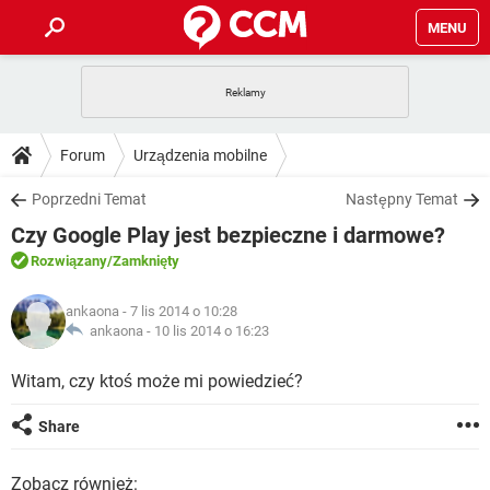
MENU
STRONA GŁÓWNA
YOUTUBE
TIKTOK
PORADY
Forum
Urządzenia mobilne
GRY
WHATSAPP
PlayStation
TIKTOK
DO POBRANIA
Poprzedni Temat
Następny Temat
SPOTIFY
NETFLIX
GRY
WHATSAPP
Czy Google Play jest bezpieczne i darmowe?
INSTAGRAM
ANDROID
FACEBOOK
TIKTOK
FORUM
SPOTIFY
NETFLIX
Rozwiązany
/Zamknięty
WINDOWS 10
GRY
WHATSAPP
INSTAGRAM
COVID-19
FACEBOOK
TIKTOK
ARTYKUŁY
IOS
ankaona
- 7 lis 2014 o 10:28
NETFLIX
WINDOWS 10
GRY
WHATSAPP
ankaona -
10 lis 2014 o 16:23
INSTAGRAM
COVID-19
FACEBOOK
TIKTOK
SPOTIFY
NETFLIX
Witam, czy ktoś może mi powiedzieć?
WINDOWS 10
GRY
WHATSAPP
INSTAGRAM
FACEBOOK
SPOTIFY
NETFLIX
Share
WINDOWS 10
INSTAGRAM
FACEBOOK
Zobacz również: