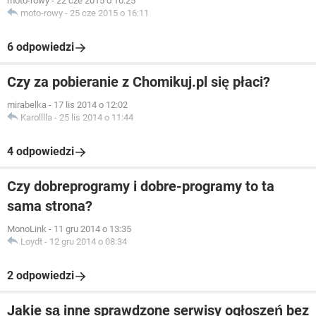
moto-rowy
-
22 cze 2015 o 10:25
moto-rowy
-
25 cze 2015 o 16:11
6 odpowiedzi
Czy za pobieranie z Chomikuj.pl się płaci?
mirabelka
-
17 lis 2014 o 12:02
Karolllla
-
25 lis 2014 o 11:44
4 odpowiedzi
Czy dobreprogramy i dobre-programy to ta
sama strona?
MonoLink
-
11 gru 2014 o 13:35
Loydt
-
12 gru 2014 o 08:34
2 odpowiedzi
Jakie są inne sprawdzone serwisy ogłoszeń bez