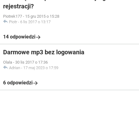
rejestracji?
Piotrek177
-
15 gru 2015 o 15:28
Piotr
-
6 lis 2017 o 13:17
14 odpowiedzi
Darmowe mp3 bez logowania
Olala
-
30 lis 2017 o 17:36
Adrian
-
17 maj 2023 o 17:59
6 odpowiedzi