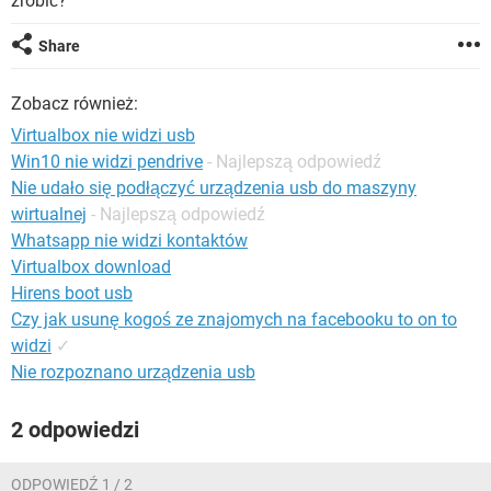
zrobić?
WINDOWS 10
Share
Zobacz również:
Virtualbox nie widzi usb
Win10 nie widzi pendrive
- Najlepszą odpowiedź
Nie udało się podłączyć urządzenia usb do maszyny
wirtualnej
- Najlepszą odpowiedź
Whatsapp nie widzi kontaktów
Virtualbox download
Hirens boot usb
Czy jak usunę kogoś ze znajomych na facebooku to on to
widzi
✓
Nie rozpoznano urządzenia usb
2 odpowiedzi
ODPOWIEDŹ 1 / 2