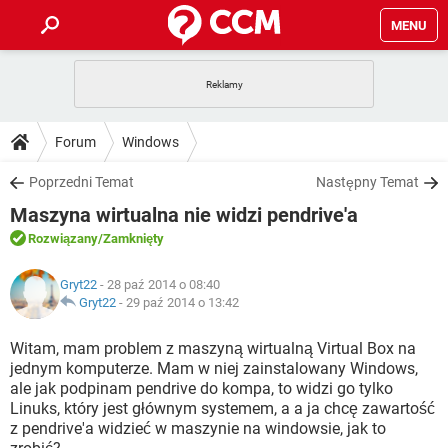
MENU
STRONA GŁÓWNA
YOUTUBE
TIKTOK
PORADY
Forum
Windows
GRY
WHATSAPP
PlayStation
TIKTOK
DO POBRANIA
Poprzedni Temat
Następny Temat
SPOTIFY
NETFLIX
GRY
WHATSAPP
Maszyna wirtualna nie widzi pendrive'a
INSTAGRAM
ANDROID
FACEBOOK
TIKTOK
FORUM
SPOTIFY
NETFLIX
Rozwiązany
/Zamknięty
WINDOWS 10
GRY
WHATSAPP
INSTAGRAM
COVID-19
FACEBOOK
TIKTOK
ARTYKUŁY
IOS
Gryt22
- 28 paź 2014 o 08:40
NETFLIX
WINDOWS 10
GRY
WHATSAPP
Gryt22
-
29 paź 2014 o 13:42
INSTAGRAM
COVID-19
FACEBOOK
TIKTOK
SPOTIFY
NETFLIX
Witam, mam problem z maszyną wirtualną Virtual Box na
WINDOWS 10
GRY
WHATSAPP
jednym komputerze. Mam w niej zainstalowany Windows,
INSTAGRAM
FACEBOOK
ale jak podpinam pendrive do kompa, to widzi go tylko
SPOTIFY
NETFLIX
WINDOWS 10
Linuks, który jest głównym systemem, a a ja chcę zawartość
INSTAGRAM
FACEBOOK
z pendrive'a widzieć w maszynie na windowsie, jak to