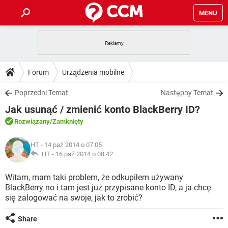
MENU
STRONA GŁÓWNA
YOUTUBE
TIKTOK
PORADY
Forum
Urządzenia mobilne
GRY
WHATSAPP
PlayStation
TIKTOK
DO POBRANIA
Poprzedni Temat
Następny Temat
SPOTIFY
NETFLIX
GRY
WHATSAPP
Jak usunąć / zmienić konto BlackBerry ID?
INSTAGRAM
ANDROID
FACEBOOK
TIKTOK
FORUM
SPOTIFY
NETFLIX
Rozwiązany
/Zamknięty
WINDOWS 10
GRY
WHATSAPP
INSTAGRAM
COVID-19
FACEBOOK
TIKTOK
ARTYKUŁY
IOS
HT
- 14 paź 2014 o 07:05
NETFLIX
WINDOWS 10
GRY
WHATSAPP
HT -
16 paź 2014 o 08:42
INSTAGRAM
COVID-19
FACEBOOK
TIKTOK
SPOTIFY
NETFLIX
Witam, mam taki problem, że odkupiłem używany
WINDOWS 10
GRY
WHATSAPP
BlackBerry no i tam jest już przypisane konto ID, a ja chcę
INSTAGRAM
FACEBOOK
się zalogować na swoje, jak to zrobić?
SPOTIFY
NETFLIX
WINDOWS 10
INSTAGRAM
FACEBOOK
Share