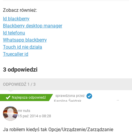
WINDOWS 10
Zobacz również:
Id blackberry
Blackberry desktop manager
Id telefonu
Whatsapp blackberry
Touch id nie działa
Truecaller id
3 odpowiedzi
ODPOWIEDŹ 1 / 3
sprawdzona przez:
Najlepsza odpowiedź
Karolina Świdrak
mr nuts
15 paź 2014 o 08:28
Ja robiłem kiedyś tak Opcje/Urządzenie/Zarządzanie