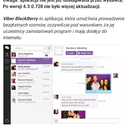
Uwaga: aplikacja nie jest już obsługiwana przez wydawcę.
WINDOWS 10
Po wersji 4.3.0.728 nie było więcej aktualizacji.
Viber BlackBerry
to aplikacja, która umożliwia prowadzenie
bezpłatnych rozmów, oczywiście pod warunkiem, że jej
uczestnicy zainstalowali program i mają dostęp do
Internetu.