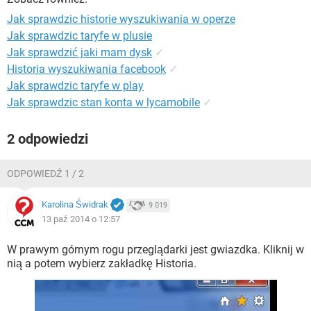
WINDOWS 10
Jak sprawdzic historie wyszukiwania w operze
Jak sprawdzic taryfe w plusie
Jak sprawdzić jaki mam dysk
✓
Historia wyszukiwania facebook
✓
Jak sprawdzic taryfe w play
Jak sprawdzic stan konta w lycamobile
✓
2 odpowiedzi
ODPOWIEDŹ 1 / 2
Karolina Świdrak
9 019
13 paź 2014 o 12:57
W prawym górnym rogu przeglądarki jest gwiazdka. Kliknij w
nią a potem wybierz zakładkę Historia.