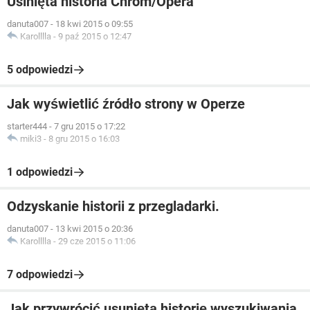
Usinięta historia Chrom/Opera
danuta007
-
18 kwi 2015 o 09:55
Karolllla
-
9 paź 2015 o 12:47
5 odpowiedzi
Jak wyświetlić źródło strony w Operze
starter444
-
7 gru 2015 o 17:22
miki3
-
8 gru 2015 o 16:03
1 odpowiedzi
Odzyskanie historii z przegladarki.
danuta007
-
13 kwi 2015 o 20:36
Karolllla
-
29 cze 2015 o 11:06
7 odpowiedzi
Jak przywrócić usuniętą historię wyszukiwania