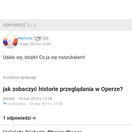
ODPOWIEDŹ 2 / 2
Martusia
253
13 paź 2014 o 16:57
Udało się, dzięki! Co ja się naszukałam!
Podobne dyskusje
jak zobaczyć historie przeglądania w Operze?
piontek
-
18 mar 2015 o 13:34
technomix
-
19 mar 2015 o 10:08
1 odpowiedzi