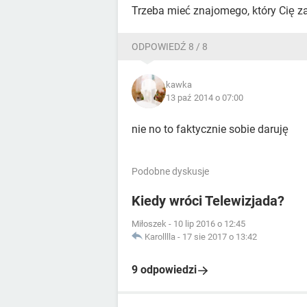
Trzeba mieć znajomego, który Cię za
ODPOWIEDŹ 8 / 8
kawka
13 paź 2014 o 07:00
nie no to faktycznie sobie daruję
Podobne dyskusje
Kiedy wróci Telewizjada?
Miłoszek
-
10 lip 2016 o 12:45
Karolllla
-
17 sie 2017 o 13:42
9 odpowiedzi