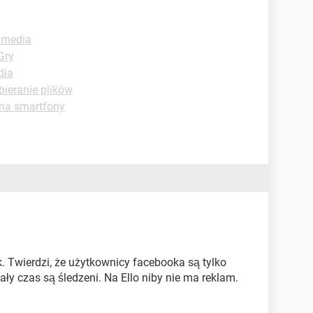
timedia
Gry
dia
bieranie plików
 na smartfony
k. Twierdzi, że użytkownicy facebooka są tylko
y czas są śledzeni. Na Ello niby nie ma reklam.