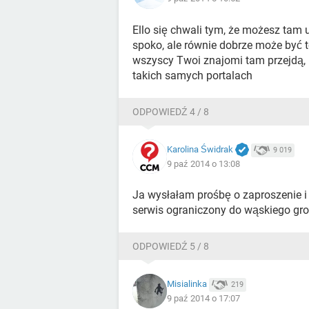
Ello się chwali tym, że możesz tam
spoko, ale równie dobrze może być 
wszyscy Twoi znajomi tam przejdą, b
takich samych portalach
ODPOWIEDŹ 4 / 8
Karolina Świdrak
9 019
9 paź 2014 o 13:08
Ja wysłałam prośbę o zaproszenie i c
serwis ograniczony do wąskiego gro
ODPOWIEDŹ 5 / 8
Misialinka
219
9 paź 2014 o 17:07