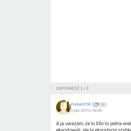
ODPOWIEDŹ 2 / 8
Piotrek9798
331
9 paź 2014 o 09:59
A ja uważam, że to Ello to jedna wie
ekscytowali, ale ta ekscytacja szybk