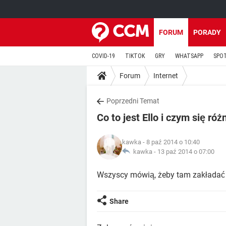
FORUM
PORADY
COVID-19
TIKTOK
GRY
WHATSAPP
SPO
Forum
Internet
Poprzedni Temat
Co to jest Ello i czym się ró
kawka
- 8 paź 2014 o 10:40
kawka -
13 paź 2014 o 07:00
Wszyscy mówią, żeby tam zakładać k
Share