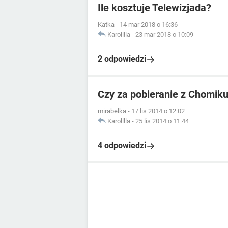
Ile kosztuje Telewizjada?
Katka
-
14 mar 2018 o 16:36
Karolllla
-
23 mar 2018 o 10:09
2 odpowiedzi
Czy za pobieranie z Chomikuj
mirabelka
-
17 lis 2014 o 12:02
Karolllla
-
25 lis 2014 o 11:44
4 odpowiedzi