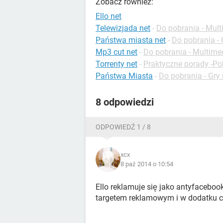
Zobacz również:
Ello net
Telewizjada net
-
Do pobrania - Mul
Państwa miasta net
-
Do pobrania - 
Mp3 cut net
-
Do pobrania - Multime
Torrenty net
-
Praktyczne porady -Po
Państwa Miasta
-
Do pobrania - Gry
8 odpowiedzi
ODPOWIEDŹ 1 / 8
xcx
8 paź 2014 o 10:54
Ello reklamuje się jako antyfaceboo
targetem reklamowym i w dodatku cał