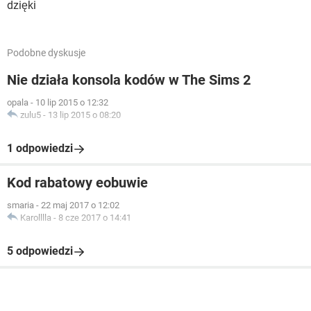
dzięki
Podobne dyskusje
Nie działa konsola kodów w The Sims 2
opala
-
10 lip 2015 o 12:32
zulu5
-
13 lip 2015 o 08:20
1 odpowiedzi
Kod rabatowy eobuwie
smaria
-
22 maj 2017 o 12:02
Karolllla
-
8 cze 2017 o 14:41
5 odpowiedzi