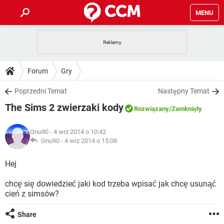
MENU
STRONA GŁÓWNA
YOUTUBE
TIKTOK
PORADY
Forum
Gry
GRY
WHATSAPP
PlayStation
TIKTOK
DO POBRANIA
Poprzedni Temat
Następny Temat
SPOTIFY
NETFLIX
GRY
WHATSAPP
The Sims 2 zwierzaki kody
INSTAGRAM
ANDROID
FACEBOOK
TIKTOK
Rozwiązany
/Zamknięty
FORUM
SPOTIFY
NETFLIX
WINDOWS 10
GRY
WHATSAPP
Gnu90
- 4 wrz 2014 o 10:42
INSTAGRAM
COVID-19
FACEBOOK
TIKTOK
ARTYKUŁY
Gnu90 -
4 wrz 2014 o 15:08
IOS
NETFLIX
WINDOWS 10
GRY
WHATSAPP
INSTAGRAM
COVID-19
FACEBOOK
TIKTOK
Hej
SPOTIFY
NETFLIX
WINDOWS 10
GRY
WHATSAPP
chcę się dowiedzieć jaki kod trzeba wpisać jak chcę usunąć
INSTAGRAM
FACEBOOK
cień z simsów?
SPOTIFY
NETFLIX
WINDOWS 10
INSTAGRAM
FACEBOOK
Share