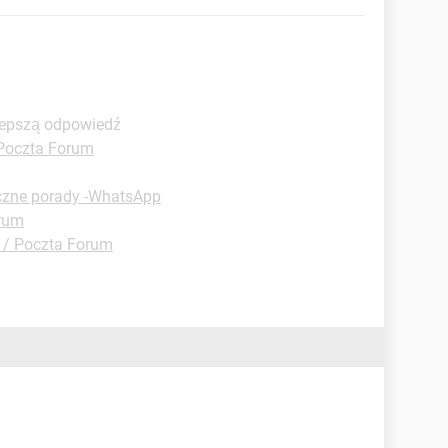
lepszą odpowiedź
Poczta Forum
czne porady -WhatsApp
orum
 / Poczta Forum