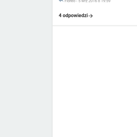
Floreo
-
5 wrz 2016 o 19:59
4 odpowiedzi