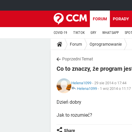
FORUM
PORADY
COVID-19
TIKTOK
GRY
WHATSAPP
SPO
Forum
Oprogramowanie
Poprzedni Temat
Co to znaczy, że program jes
Helena1099
- 29 sie 2014 o 17:44
Helena1099
-
1 wrz 2014 o 11:17
Dzień dobry
Jak to rozumieć?
Share