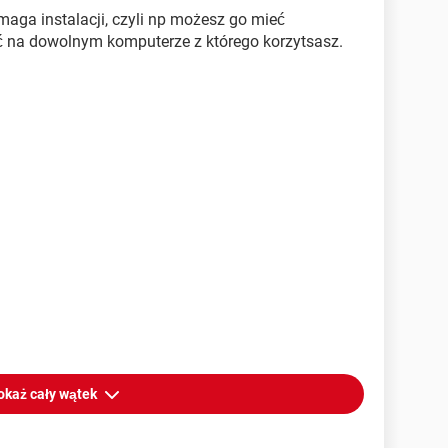
aga instalacji, czyli np możesz go mieć
ć na dowolnym komputerze z którego korzytsasz.
okaż cały wątek