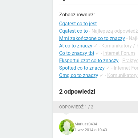
Zobacz również:
Cqatest co to jest
Cqatest co to
- Najlepszą odpowiedź
Mmi zakończone co to znaczy
- Naj
At co to znaczy
✓
-
Komunikatory / 
Co to znaczy tbt
✓
-
Internet Forum
Eksportuj czat co to znaczy
-
Prakty
Spotted co to znaczy
✓
-
Internet F
Omg co to znaczy
✓
-
Komunikatory
2 odpowiedzi
ODPOWIEDŹ 1 / 2
Mariusz0404
1 wrz 2014 o 10:40