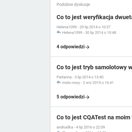
Podobne dyskusje
Co to jest weryfikacja dwue
Helena1099
-
29 lip 2014 o 10:37
Helena1099
-
30 lip 2014 o 10:48
4 odpowiedzi
Co to jest tryb samolotowy w
Partanna
-
3 lip 2014 o 13:40
moto-rowy
-
2 wrz 2015 o 16:41
5 odpowiedzi
Co to jest CQATest na moim 
andruidka
-
4 lip 2016 o 22:09