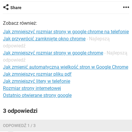
WINDOWS 10
Share
Zobacz również:
Jak zmniejszyć rozmiar strony w google chrome na telefonie
Jak przywrócić zamknięte okno chrome
- Najlepszą
odpowiedź
Jak zmniejszyć rozmiar strony w google chrome
- Najlepszą
odpowiedź
Jak zmienić automatyczną wielkość stron w Google Chrome
Jak zmniejszyc rozmiar pliku pdf
Jak zmniejszyć litery w telefonie
Rozmiar strony internetowej
Ostatnio otwierane strony google
3 odpowiedzi
ODPOWIEDŹ 1 / 3