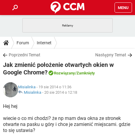
MENU
STRONA GŁÓWNA
YOUTUBE
TIKTOK
PORADY
Forum
Internet
GRY
WHATSAPP
PlayStation
TIKTOK
DO POBRANIA
Poprzedni Temat
Następny Temat
SPOTIFY
NETFLIX
GRY
WHATSAPP
Jak zmienić położenie otwartych okien w
INSTAGRAM
ANDROID
FACEBOOK
TIKTOK
FORUM
SPOTIFY
NETFLIX
Google Chrome?
Rozwiązany
/Zamknięty
WINDOWS 10
GRY
WHATSAPP
INSTAGRAM
COVID-19
FACEBOOK
TIKTOK
ARTYKUŁY
IOS
NETFLIX
Misialinka
- 19 sie 2014 o 11:36
WINDOWS 10
GRY
WHATSAPP
Misialinka
-
20 sie 2014 o 12:18
INSTAGRAM
COVID-19
FACEBOOK
TIKTOK
SPOTIFY
NETFLIX
Hej hej
WINDOWS 10
GRY
WHATSAPP
INSTAGRAM
FACEBOOK
SPOTIFY
NETFLIX
wiecie o co mi chodzi? że np mam dwa okna ze stronek
WINDOWS 10
otwarte na pasku u góry i chce je zamienić miejscami. gdzie
INSTAGRAM
FACEBOOK
to się ustawia?