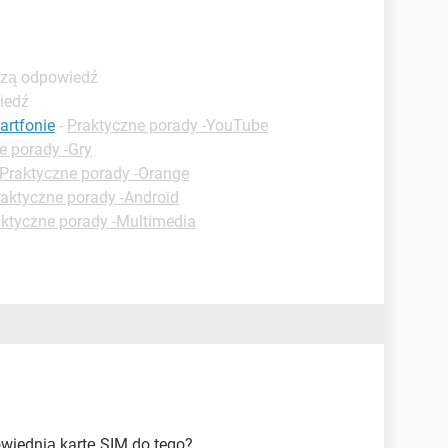
szą odpowiedź
iedź
artfonie
-
Praktyczne porady -YouTube
e porady -Gry
Praktyczne porady -Orange
aktyczne porady -Android
ktyczne porady -Multimedia
owiednią kartę SIM do tego?