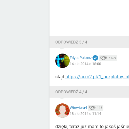
ODPOWIEDŹ 3 / 4
Edyta Pukocz
7 629
14 sie 2014 o 18:00
stąd
https://aero2.pl/1_bezplatny-i
ODPOWIEDŹ 4 / 4
Wiewiora4
115
18 sie 2014 o 11:14
dzięki, teraz już mam to jakoś jaśnie