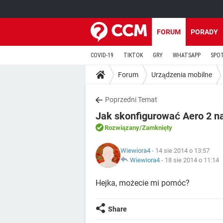
FORUM
PORADY
COVID-19
TIKTOK
GRY
WHATSAPP
SPO
Forum
Urządzenia mobilne
Poprzedni Temat
Jak skonfigurować Aero 2 n
Rozwiązany
/Zamknięty
Wiewiora4
- 14 sie 2014 o 13:57
Wiewiora4
-
18 sie 2014 o 11:14
Hejka, możecie mi pomóc?
Share