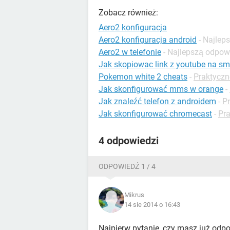
Zobacz również:
Aero2 konfiguracja
Aero2 konfiguracja android
- Najlep
Aero2 w telefonie
- Najlepszą odpow
Jak skopiowac link z youtube na sm
Pokemon white 2 cheats
-
Praktyczn
Jak skonfigurować mms w orange
-
Jak znaleźć telefon z androidem
-
Pr
Jak skonfigurować chromecast
-
Pra
4 odpowiedzi
ODPOWIEDŹ 1 / 4
Mikrus
14 sie 2014 o 16:43
Najpierw pytanie, czy masz już odp