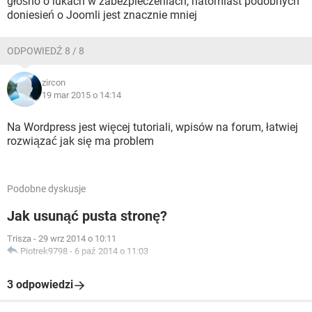
głośno o lukach w zabezpieczeniach, natomiast podobnych
doniesień o Joomli jest znacznie mniej
ODPOWIEDŹ 8 / 8
zircon
19 mar 2015 o 14:14
Na Wordpress jest więcej tutoriali, wpisów na forum, łatwiej
rozwiązać jak się ma problem
Podobne dyskusje
Jak usunąć pusta stronę?
Trisza
-
29 wrz 2014 o 10:11
Piotrek9798
-
6 paź 2014 o 11:03
3 odpowiedzi