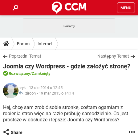
MENU
STRONA GŁÓWNA
YOUTUBE
TIKTOK
PORADY
Forum
Internet
GRY
WHATSAPP
PlayStation
TIKTOK
DO POBRANIA
Poprzedni Temat
Następny Temat
SPOTIFY
NETFLIX
GRY
WHATSAPP
Joomla czy Wordpress - gdzie założyć stronę?
INSTAGRAM
ANDROID
FACEBOOK
TIKTOK
FORUM
SPOTIFY
NETFLIX
Rozwiązany
/Zamknięty
WINDOWS 10
GRY
WHATSAPP
INSTAGRAM
COVID-19
FACEBOOK
TIKTOK
ARTYKUŁY
IOS
nryk
- 13 sie 2014 o 12:45
NETFLIX
WINDOWS 10
GRY
WHATSAPP
zircon -
19 mar 2015 o 14:14
INSTAGRAM
COVID-19
FACEBOOK
TIKTOK
SPOTIFY
NETFLIX
Hej, chcę sam zrobić sobie stronkę, cośtam ogarniam z
WINDOWS 10
GRY
WHATSAPP
robienia stron więc na razie próbuję samodzielnie. Co jest
INSTAGRAM
FACEBOOK
prostsze w obsłudze i lepsze: Joomla czy Wordpress?
SPOTIFY
NETFLIX
WINDOWS 10
INSTAGRAM
FACEBOOK
Share