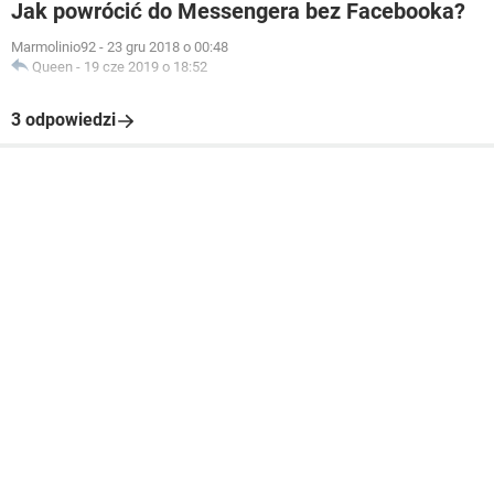
Jak powrócić do Messengera bez Facebooka?
Marmolinio92
-
23 gru 2018 o 00:48
Queen
-
19 cze 2019 o 18:52
3 odpowiedzi