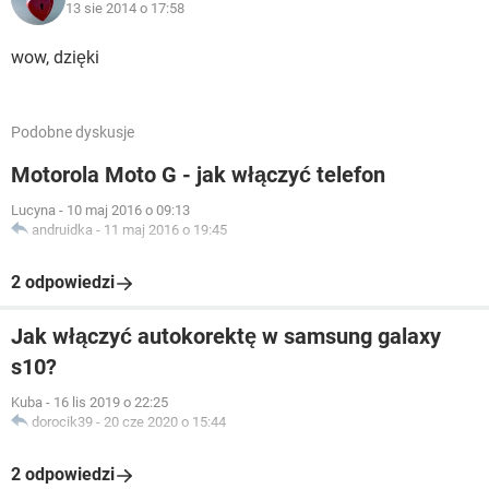
13 sie 2014 o 17:58
wow, dzięki
Podobne dyskusje
Motorola Moto G - jak włączyć telefon
Lucyna
-
10 maj 2016 o 09:13
andruidka
-
11 maj 2016 o 19:45
2 odpowiedzi
Jak włączyć autokorektę w samsung galaxy
s10?
Kuba
-
16 lis 2019 o 22:25
dorocik39
-
20 cze 2020 o 15:44
2 odpowiedzi