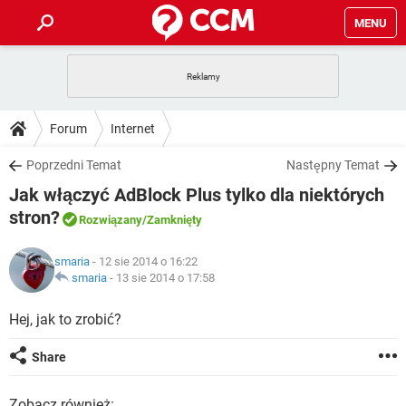
MENU
STRONA GŁÓWNA
YOUTUBE
TIKTOK
PORADY
Forum
Internet
GRY
WHATSAPP
PlayStation
TIKTOK
DO POBRANIA
Poprzedni Temat
Następny Temat
SPOTIFY
NETFLIX
GRY
WHATSAPP
Jak włączyć AdBlock Plus tylko dla niektórych
INSTAGRAM
ANDROID
FACEBOOK
TIKTOK
FORUM
SPOTIFY
NETFLIX
stron?
Rozwiązany
/Zamknięty
WINDOWS 10
GRY
WHATSAPP
INSTAGRAM
COVID-19
FACEBOOK
TIKTOK
ARTYKUŁY
IOS
NETFLIX
smaria
- 12 sie 2014 o 16:22
WINDOWS 10
GRY
WHATSAPP
smaria
-
13 sie 2014 o 17:58
INSTAGRAM
COVID-19
FACEBOOK
TIKTOK
SPOTIFY
NETFLIX
Hej, jak to zrobić?
WINDOWS 10
GRY
WHATSAPP
INSTAGRAM
FACEBOOK
SPOTIFY
NETFLIX
Share
WINDOWS 10
INSTAGRAM
FACEBOOK
Zobacz również: