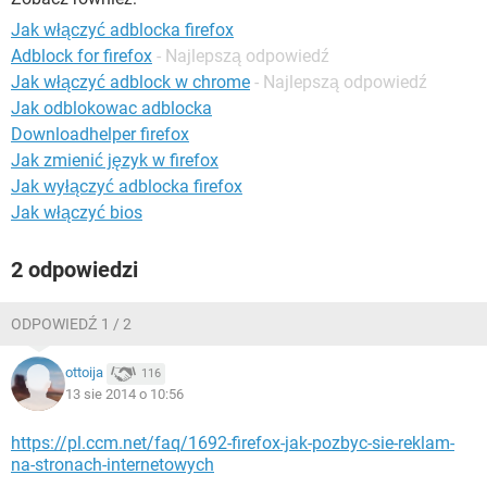
WINDOWS 10
Jak włączyć adblocka firefox
Adblock for firefox
- Najlepszą odpowiedź
Jak włączyć adblock w chrome
- Najlepszą odpowiedź
Jak odblokowac adblocka
Downloadhelper firefox
Jak zmienić język w firefox
Jak wyłączyć adblocka firefox
Jak włączyć bios
2 odpowiedzi
ODPOWIEDŹ 1 / 2
ottoija
116
13 sie 2014 o 10:56
https://pl.ccm.net/faq/1692-firefox-jak-pozbyc-sie-reklam-
na-stronach-internetowych