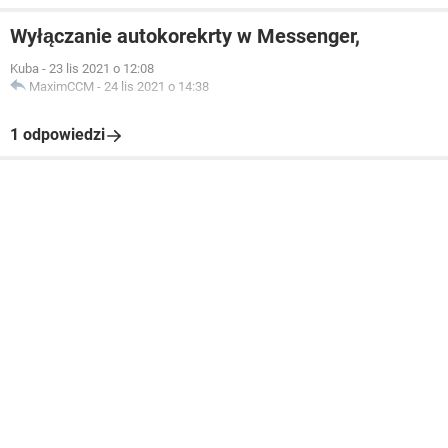
Wyłączanie autokorekrty w Messenger,
Kuba
-
23 lis 2021 o 12:08
MaximCCM
-
24 lis 2021 o 14:38
1 odpowiedzi