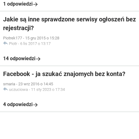
1 odpowiedzi
Jakie są inne sprawdzone serwisy ogłoszeń bez
rejestracji?
Piotrek177
-
15 gru 2015 o 15:28
Piotr
-
6 lis 2017 o 13:17
14 odpowiedzi
Facebook - ja szukać znajomych bez konta?
smaria
-
23 wrz 2016 o 14:45
uczuciowa
-
11 sty 2023 o 17:34
4 odpowiedzi