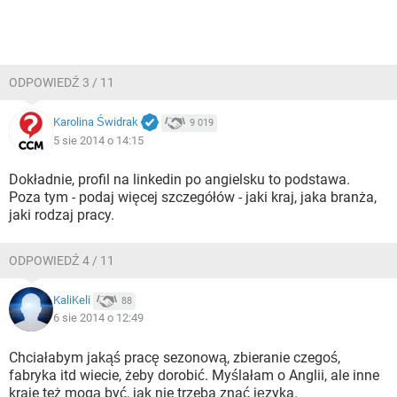
ODPOWIEDŹ 3 / 11
Karolina Świdrak
9 019
5 sie 2014 o 14:15
Dokładnie, profil na linkedin po angielsku to podstawa.
Poza tym - podaj więcej szczegółów - jaki kraj, jaka branża,
jaki rodzaj pracy.
ODPOWIEDŹ 4 / 11
KaliKeli
88
6 sie 2014 o 12:49
Chciałabym jakąś pracę sezonową, zbieranie czegoś,
fabryka itd wiecie, żeby dorobić. Myślałam o Anglii, ale inne
kraje też mogą być, jak nie trzeba znać języka.