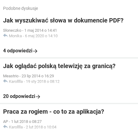
Podobne dyskusje
Jak wyszukiwać słowa w dokumencie PDF?
Słoneczko
-
1 maj 2014 o 14:41
Monika
-
6 maj 2020 o 14:10
4 odpowiedzi
Jak oglądać polską telewizję za granicą?
Meastrio
-
23 lip 2014 o 16:29
Karolllla
-
19 sty 2018 o 08:12
20 odpowiedzi
Praca za rogiem - co to za aplikacja?
AP
-
1 lut 2018 o 08:27
Karolllla
-
2 lut 2018 o 10:04