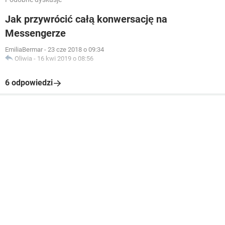
Jak przywrócić całą konwersację na
Messengerze
EmiliaBermar
-
23 cze 2018 o 09:34
Oliwia
-
16 kwi 2019 o 08:56
6 odpowiedzi