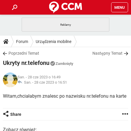
MENU
STRONA GŁÓWNA
YOUTUBE
TIKTOK
PORADY
Forum
Urządzenia mobilne
GRY
WHATSAPP
PlayStation
TIKTOK
DO POBRANIA
Poprzedni Temat
Następny Temat
SPOTIFY
NETFLIX
GRY
WHATSAPP
Ukryty nr.telefonu
INSTAGRAM
ANDROID
FACEBOOK
TIKTOK
Zamknięty
FORUM
SPOTIFY
NETFLIX
WINDOWS 10
GRY
WHATSAPP
San.
- 28 cze 2023 o 16:49
INSTAGRAM
COVID-19
FACEBOOK
TIKTOK
ARTYKUŁY
San. -
28 cze 2023 o 16:51
IOS
NETFLIX
WINDOWS 10
GRY
WHATSAPP
INSTAGRAM
COVID-19
FACEBOOK
TIKTOK
Witam,chciałabym znalesc po nazwisku nr.telefonu na karte
SPOTIFY
NETFLIX
WINDOWS 10
GRY
WHATSAPP
INSTAGRAM
FACEBOOK
SPOTIFY
NETFLIX
Share
WINDOWS 10
INSTAGRAM
FACEBOOK
Zobacz również: