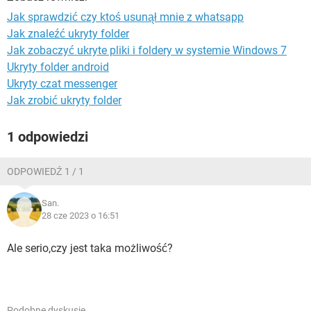
WINDOWS 10
Jak sprawdzić czy ktoś usunął mnie z whatsapp
Jak znaleźć ukryty folder
Jak zobaczyć ukryte pliki i foldery w systemie Windows 7
Ukryty folder android
Ukryty czat messenger
Jak zrobić ukryty folder
1 odpowiedzi
ODPOWIEDŹ 1 / 1
San.
28 cze 2023 o 16:51
Ale serio,czy jest taka możliwość?
Podobne dyskusje